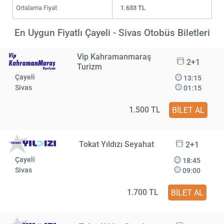
Ortalama Fiyat
1.633 TL
En Uygun Fiyatlı Çayeli - Sivas Otobüs Biletleri
Vip Kahramanmaraş
2+1
Turizm
Çayeli
13:15
Sivas
01:15
1.500 TL
BİLET AL
Tokat Yıldızı Seyahat
2+1
Çayeli
18:45
Sivas
09:00
1.700 TL
BİLET AL