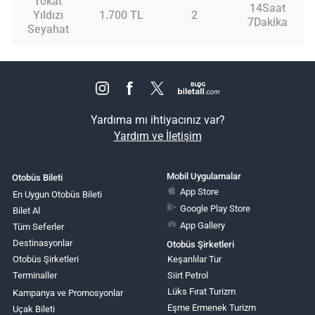
Tokat
14Saat
Yıldızı
1.700 TL
2
7Dakika
Seyahat
Yardıma mı ihtiyacınız var?
Yardım ve İletişim
Mobil Uygulamalar
Otobüs Bileti
App Store
En Uygun Otobüs Bileti
Google Play Store
Bilet Al
App Gallery
Tüm Seferler
Destinasyonlar
Otobüs Şirketleri
Otobüs Şirketleri
Keşanlılar Tur
Terminaller
Siirt Petrol
Lüks Fırat Turizm
Kampanya ve Promosyonlar
Eşme Ermenek Turizm
Uçak Bileti