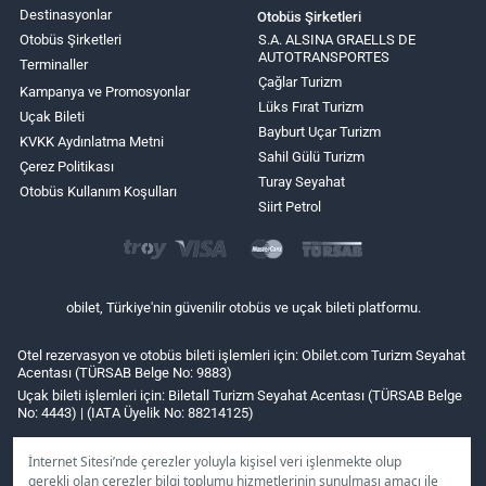
Destinasyonlar
Otobüs Şirketleri
Otobüs Şirketleri
S.A. ALSINA GRAELLS DE
AUTOTRANSPORTES
Terminaller
Çağlar Turizm
Kampanya ve Promosyonlar
Lüks Fırat Turizm
Uçak Bileti
Bayburt Uçar Turizm
KVKK Aydınlatma Metni
Sahil Gülü Turizm
Çerez Politikası
Turay Seyahat
Otobüs Kullanım Koşulları
Siirt Petrol
obilet, Türkiye'nin güvenilir otobüs ve uçak bileti platformu.
Otel rezervasyon ve otobüs bileti işlemleri için: Obilet.com Turizm Seyahat
Acentası (TÜRSAB Belge No: 9883)
Uçak bileti işlemleri için: Biletall Turizm Seyahat Acentası (TÜRSAB Belge
No: 4443) | (IATA Üyelik No: 88214125)
İnternet Sitesi’nde çerezler yoluyla kişisel veri işlenmekte olup
gerekli olan çerezler bilgi toplumu hizmetlerinin sunulması amacı ile