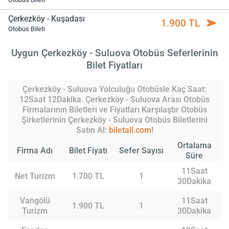
Çerkezköy - Kuşadası
1.900 TL
Otobüs Bileti
Uygun Çerkezköy - Suluova Otobüs Seferlerinin
Bilet Fiyatları
Çerkezköy - Suluova Yolculuğu Otobüsle Kaç Saat:
12Saat 12Dakika. Çerkezköy - Suluova Arası Otobüs
Firmalarının Biletleri ve Fiyatları Karşılaştır Otobüs
Şirketlerinin Çerkezköy - Suluova Otobüs Biletlerini
Satın Al:
biletall.com
!
Ortalama
Firma Adı
Bilet Fiyatı
Sefer Sayısı
Süre
11Saat
Net Turizm
1.700 TL
1
30Dakika
Vangölü
11Saat
1.900 TL
1
Turizm
30Dakika