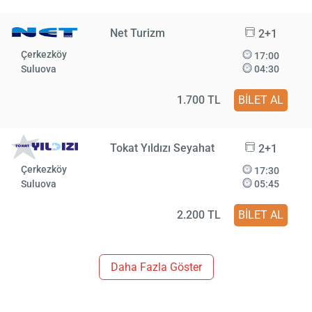
Net Turizm
2+1
Çerkezköy
17:00
Suluova
04:30
1.700 TL
BİLET AL
Tokat Yıldızı Seyahat
2+1
Çerkezköy
17:30
Suluova
05:45
2.200 TL
BİLET AL
Daha Fazla Göster