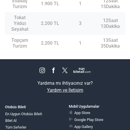
Esadaş
12Saat
1.900 TL
1
Turizm
15Dakika
Tokat
12Saat
Yıldızı
2.200 TL
3
13Dakika
Seyahat
Topçam
13Saat
2.200 TL
1
Turizm
35Dakika
Yardıma mı ihtiyacınız var?
Yardım ve İletişim
Mobil Uygulamalar
Otobüs Bileti
App Store
En Uygun Otobüs Bileti
Google Play Store
Bilet Al
App Gallery
Tüm Seferler