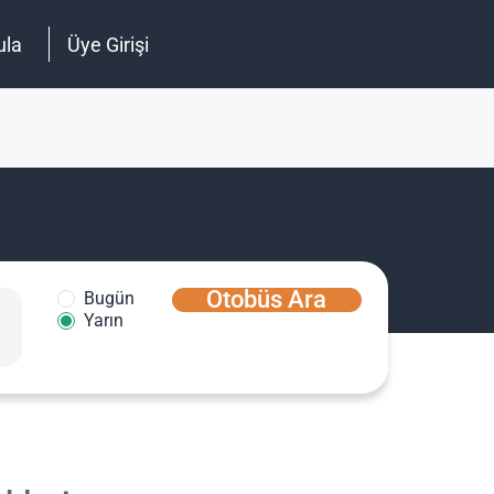
ula
Üye Girişi
Otobüs Ara
Bugün
Yarın