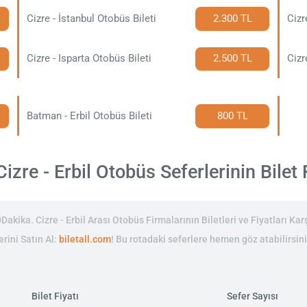
Cizre - İstanbul Otobüs Bileti
2.300 TL
Cizr
Cizre - Isparta Otobüs Bileti
2.500 TL
Cizr
Batman - Erbil Otobüs Bileti
800 TL
izre - Erbil Otobüs Seferlerinin Bilet F
akika. Cizre - Erbil Arası Otobüs Firmalarının Biletleri ve Fiyatları Karş
erini Satın Al:
biletall.com
! Bu rotadaki seferlere hemen göz atabilirsini
Bilet Fiyatı
Sefer Sayısı