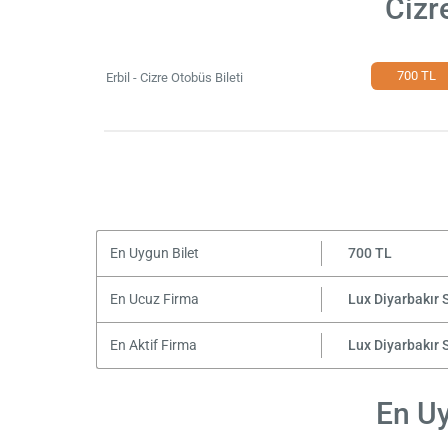
Cizr
700 TL
Erbil - Cizre Otobüs Bileti
En Uygun Bilet
700 TL
En Ucuz Firma
Lux Diyarbakır 
En Aktif Firma
Lux Diyarbakır 
En Uy