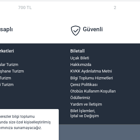
700 TL
2
saplı
Güvenli
rketleri
Biletall
Uçak Bileti
ular Turizm
Hakkımızda
şhane Turizm
KVKK Aydınlatma Metni
 Turizm
Bilgi Toplumu Hizmetleri
i Turizm
Çerez Politikası
Otobüs Kullanım Koşulları
Ödüllerimiz
Yardım ve İletişim
Bilet İşlemleri,
İptal ve Değişim
çerezler bilgi toplumu
nda size özel kişiselleştirilmiş
anımınıza sunamayacağız.