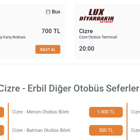
Bus
700 TL
Cizre
ış-Varış Noktası
Cizre Otobüs Terminali
20:00
BİLET AL
Cizre - Erbil Diğer Otobüs Seferler
Cizre - Mersin Otobüs Bileti
1.400 TL
Cizr
Cizre - Batman Otobüs Bileti
500 TL
Cizr