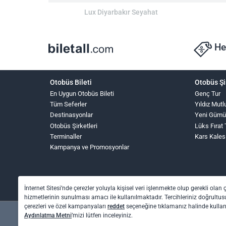
Lux Diyarbakır Seyahat
He
Otobüs Bileti
Otobüs Şi
En Uygun Otobüs Bileti
Genç Tur
Tüm Seferler
Yıldız Mutl
Destinasyonlar
Yeni Gümü
Otobüs Şirketleri
Lüks Fırat
Terminaller
Kars Kales
Kampanya ve Promosyonlar
İnternet Sitesi’nde çerezler yoluyla kişisel veri işlenmekte olup gerekli olan 
hizmetlerinin sunulması amacı ile kullanılmaktadır. Tercihleriniz doğrultusu
çerezleri ve özel kampanyaları
reddet
seçeneğine tıklamanız halinde kull
Aydınlatma Metni
’mizi lütfen inceleyiniz.