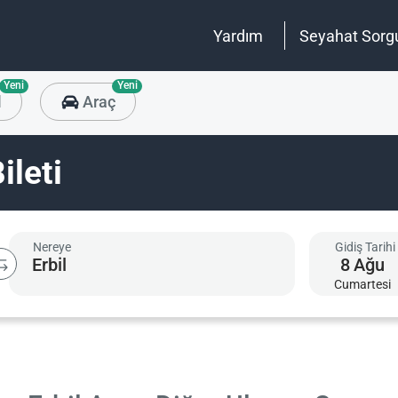
Yardım
Seyahat Sorg
Yeni
Yeni
l
Araç
ileti
Nereye
Gidiş Tarihi
8
Ağu
Cumartesi