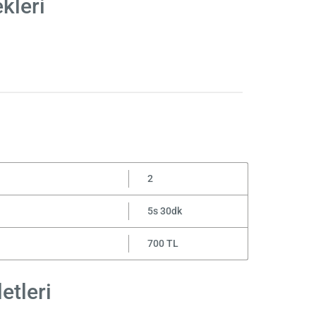
kleri
2
5s 30dk
700 TL
etleri