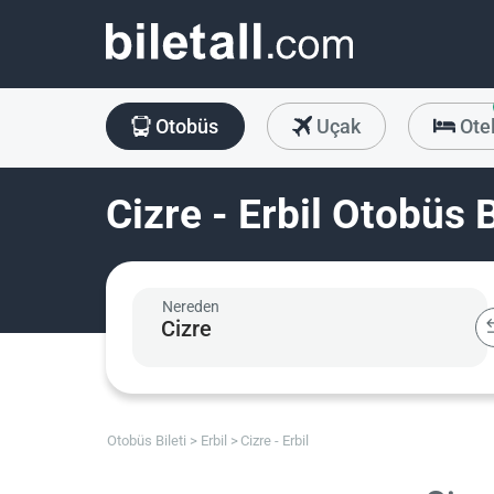
Otobüs
Uçak
Ote
Cizre - Erbil Otobüs B
Nereden
Otobüs Bileti
Erbil
Cizre - Erbil