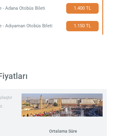
e - Adana Otobüs Bileti
1.400 TL
e - Adıyaman Otobüs Bileti
1.150 TL
iyatları
ılaştır
z.
Ortalama Süre