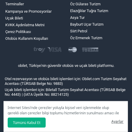
Terminaller
Öz Gülaras Turizm
Elazığlılar Tuğra Turizm
Kampanya ve Promosyonlar
Asya Tur
Uçak Bileti
Bayburt Uçar Turizm
KVKK Aydınlatma Metni
Siirt Petrol
Çerez Politikası
Öz Ermenek Turizm
Otobüs Kullanım Koşulları
obilet, Türkiye'nin güvenilir otobüs ve uçak bileti platformu.
Otel rezervasyon ve otobüs bileti işlemleri için: Obilet.com Turizm Seyahat
Acentası (TÜRSAB Belge No: 9883)
Uçak bileti işlemleri için: Biletall Turizm Seyahat Acentası (TÜRSAB Belge
No: 4443) | (IATA Üyelik No: 88214125)
İnternet Sitesi’nde çerezler yoluyla kişisel veri işlenmekte olup
gerekli olan çerezler bilgi toplumu hizmetlerinin sunulması amacı ile
kullanılmaktadır. Tercihleriniz doğrultusunda size özel
Ayarlar
Tümünü Kabul Et
kişiselleştirilmiş çerezleri ve özel kampanyaları
reddet
seçeneğine
tıklamanız halinde kullanımınıza sunamayacağız.