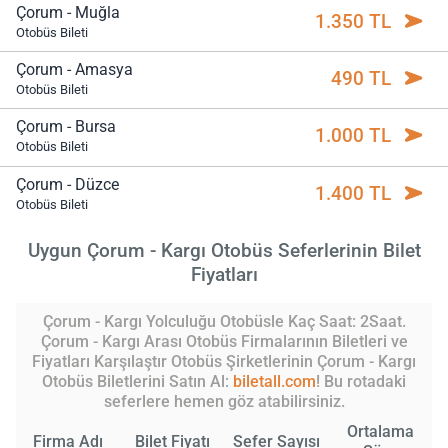
Çorum - Muğla
1.350 TL
Otobüs Bileti
Çorum - Amasya
490 TL
Otobüs Bileti
Çorum - Bursa
1.000 TL
Otobüs Bileti
Çorum - Düzce
1.400 TL
Otobüs Bileti
Uygun Çorum - Kargı Otobüs Seferlerinin Bilet
Fiyatları
Çorum - Kargı Yolculuğu Otobüsle Kaç Saat: 2Saat.
Çorum - Kargı Arası Otobüs Firmalarının Biletleri ve
Fiyatları Karşılaştır Otobüs Şirketlerinin Çorum - Kargı
Otobüs Biletlerini Satın Al:
biletall.com
! Bu rotadaki
seferlere hemen göz atabilirsiniz.
Ortalama
Firma Adı
Bilet Fiyatı
Sefer Sayısı