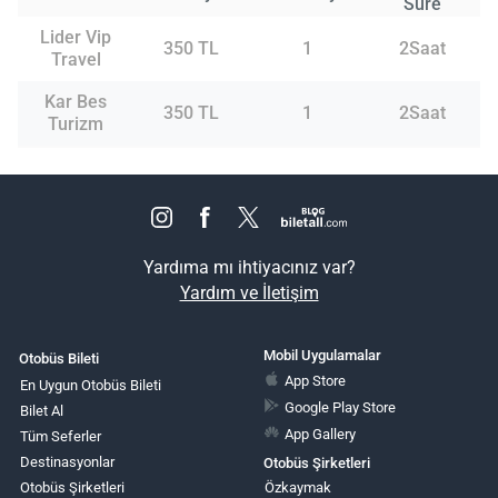
Süre
Lider Vip
350 TL
1
2Saat
Travel
Kar Bes
350 TL
1
2Saat
Turizm
Yardıma mı ihtiyacınız var?
Yardım ve İletişim
Mobil Uygulamalar
Otobüs Bileti
App Store
En Uygun Otobüs Bileti
Google Play Store
Bilet Al
App Gallery
Tüm Seferler
Destinasyonlar
Otobüs Şirketleri
Otobüs Şirketleri
Özkaymak