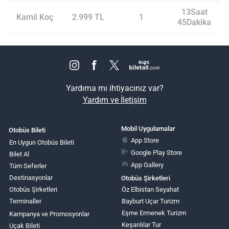
13Saat
Kamil Koç
2.999 TL
1
45Dakika
Yardıma mı ihtiyacınız var?
Yardım ve İletişim
Mobil Uygulamalar
Otobüs Bileti
App Store
En Uygun Otobüs Bileti
Google Play Store
Bilet Al
App Gallery
Tüm Seferler
Destinasyonlar
Otobüs Şirketleri
Otobüs Şirketleri
Öz Elbistan Seyahat
Terminaller
Bayburt Uçar Turizm
Eşme Ermenek Turizm
Kampanya ve Promosyonlar
Keşanlılar Tur
Uçak Bileti