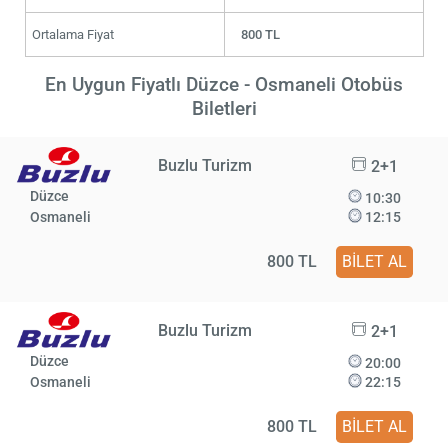
Ortalama Fiyat
800 TL
En Uygun Fiyatlı Düzce - Osmaneli Otobüs
Biletleri
Buzlu Turizm
2+1
Düzce
10:30
Osmaneli
12:15
800 TL
BİLET AL
Buzlu Turizm
2+1
Düzce
20:00
Osmaneli
22:15
800 TL
BİLET AL