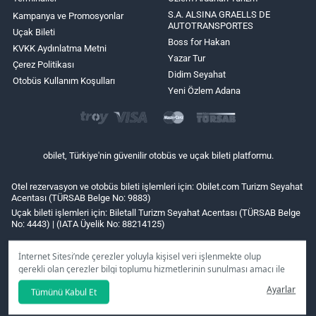
S.A. ALSINA GRAELLS DE
Kampanya ve Promosyonlar
AUTOTRANSPORTES
Uçak Bileti
Boss for Hakan
KVKK Aydınlatma Metni
Yazar Tur
Çerez Politikası
Didim Seyahat
Otobüs Kullanım Koşulları
Yeni Özlem Adana
obilet, Türkiye'nin güvenilir otobüs ve uçak bileti platformu.
Otel rezervasyon ve otobüs bileti işlemleri için: Obilet.com Turizm Seyahat
Acentası (TÜRSAB Belge No: 9883)
Uçak bileti işlemleri için: Biletall Turizm Seyahat Acentası (TÜRSAB Belge
No: 4443) | (IATA Üyelik No: 88214125)
İnternet Sitesi’nde çerezler yoluyla kişisel veri işlenmekte olup
gerekli olan çerezler bilgi toplumu hizmetlerinin sunulması amacı ile
kullanılmaktadır. Tercihleriniz doğrultusunda size özel
Ayarlar
Tümünü Kabul Et
kişiselleştirilmiş çerezleri ve özel kampanyaları
reddet
seçeneğine
tıklamanız halinde kullanımınıza sunamayacağız.