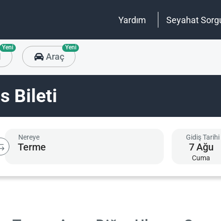
Yardım
Seyahat Sorg
Yeni
Yeni
l
Araç
 Bileti
Nereye
Gidiş Tarihi
7
Ağu
Cuma