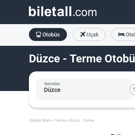
Otobüs
Uçak
Ote
Düzce - Terme Otobüs
Nereden
Otobüs Bileti
Terme
Düzce - Terme