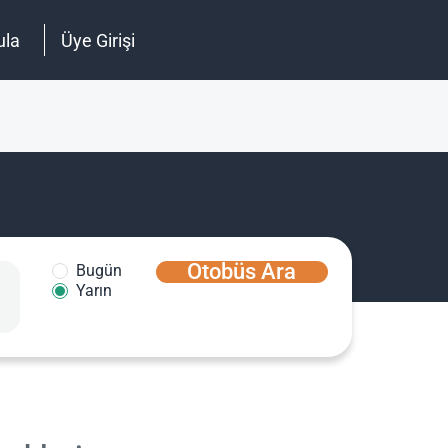
ula
Üye Girişi
Otobüs Ara
Bugün
Yarın