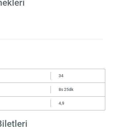
ekleri
34
8s 25dk
4,9
letleri