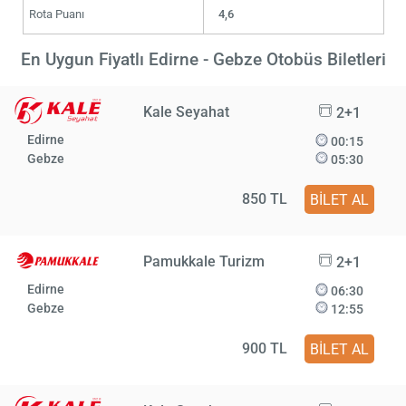
Rota Puanı
4,6
En Uygun Fiyatlı Edirne - Gebze Otobüs Biletleri
Kale Seyahat
2+1
Edirne
00:15
Gebze
05:30
850 TL
BİLET AL
Pamukkale Turizm
2+1
Edirne
06:30
Gebze
12:55
900 TL
BİLET AL