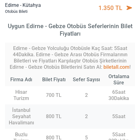
Edirne - Kütahya
1.350 TL
Otobüs Bileti
Uygun Edirne - Gebze Otobüs Seferlerinin Bilet
Fiyatları
Edirne - Gebze Yolculuğu Otobüsle Kaç Saat: 5Saat
44Dakika. Edirne - Gebze Arası Otobüs Firmalarının
Biletleri ve Fiyatları Karşılaştır Otobüs Şirketlerinin
Edirne - Gebze Otobüs Biletlerini Satın Al:
biletall.com
!
Ortalama
Firma Adı
Bilet Fiyatı
Sefer Sayısı
Süre
Hisar
6Saat
700 TL
2
Turizm
30Dakika
İstanbul
Seyahat
800 TL
2
5Saat
Havalimanı
Buzlu
5Saat
800 TL
5