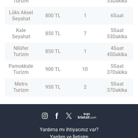
Turizm
33Dakika
Lüks Aksel
800 TL
1
6Saat
Seyahat
Kale
5Saat
850 TL
7
Seyahat
53Dakika
Nilüfer
4Saat
850 TL
1
Turizm
45Dakika
Pamukkale
5Saat
900 TL
10
Turizm
37Dakika
Metro
5Saat
950 TL
2
Turizm
37Dakika
Yardıma mı ihtiyacınız var?
Yardım ve İletişim