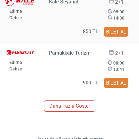
Kale Seyahat
2+1
Edirne
08:00
Gebze
14:30
850 TL
BİLET AL
Pamukkale Turizm
2+1
Edirne
08:00
Gebze
13:41
900 TL
BİLET AL
Daha Fazla Göster