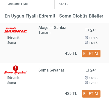
Ortalama Fiyat
437 TL
En Uygun Fiyatlı Edremit - Soma Otobüs Biletleri
Alaşehir Sarıkız
2+1
Turizm
Edremit
11:15
Soma
14:15
450 TL
BİLET AL
Soma Seyahat
2+1
Edremit
14:00
Soma
17:00
425 TL
BİLET AL