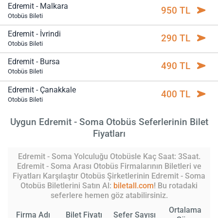
Edremit - Malkara
950 TL
Otobüs Bileti
Edremit - İvrindi
290 TL
Otobüs Bileti
Edremit - Bursa
490 TL
Otobüs Bileti
Edremit - Çanakkale
400 TL
Otobüs Bileti
Uygun Edremit - Soma Otobüs Seferlerinin Bilet
Fiyatları
Edremit - Soma Yolculuğu Otobüsle Kaç Saat: 3Saat.
Edremit - Soma Arası Otobüs Firmalarının Biletleri ve
Fiyatları Karşılaştır Otobüs Şirketlerinin Edremit - Soma
Otobüs Biletlerini Satın Al:
biletall.com
! Bu rotadaki
seferlere hemen göz atabilirsiniz.
Ortalama
Firma Adı
Bilet Fiyatı
Sefer Sayısı