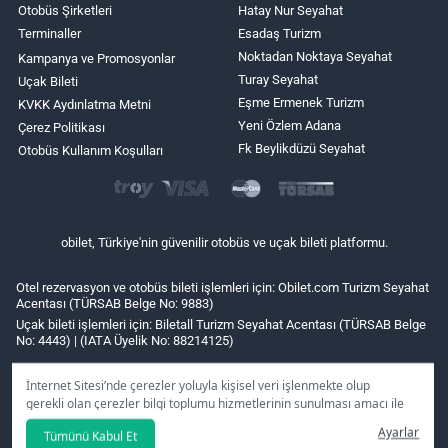
Otobüs Şirketleri
Hatay Nur Seyahat
Terminaller
Esadaş Turizm
Noktadan Noktaya Seyahat
Kampanya ve Promosyonlar
Turay Seyahat
Uçak Bileti
Eşme Ermenek Turizm
KVKK Aydınlatma Metni
Yeni Özlem Adana
Çerez Politikası
Fk Beylikdüzü Seyahat
Otobüs Kullanım Koşulları
obilet, Türkiye'nin güvenilir otobüs ve uçak bileti platformu.
Otel rezervasyon ve otobüs bileti işlemleri için: Obilet.com Turizm Seyahat
Acentası (TÜRSAB Belge No: 9883)
Uçak bileti işlemleri için: Biletall Turizm Seyahat Acentası (TÜRSAB Belge
No: 4443) | (IATA Üyelik No: 88214125)
İnternet Sitesi’nde çerezler yoluyla kişisel veri işlenmekte olup
gerekli olan çerezler bilgi toplumu hizmetlerinin sunulması amacı ile
kullanılmaktadır. Tercihleriniz doğrultusunda size özel
Ayarlar
Tümünü Kabul Et
kişiselleştirilmiş çerezleri ve özel kampanyaları
reddet
seçeneğine