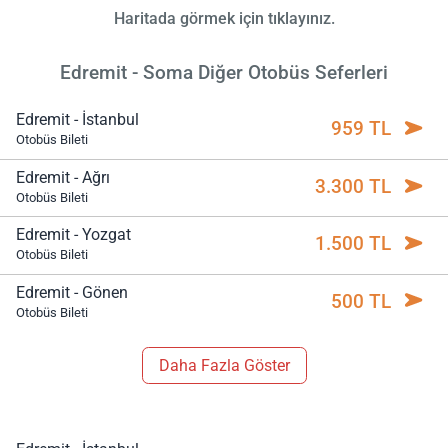
Haritada görmek için tıklayınız.
Edremit - Soma Diğer Otobüs Seferleri
Edremit - İstanbul
959 TL
Otobüs Bileti
Edremit - Ağrı
3.300 TL
Otobüs Bileti
Edremit - Yozgat
1.500 TL
Otobüs Bileti
Edremit - Gönen
500 TL
Otobüs Bileti
Daha Fazla Göster