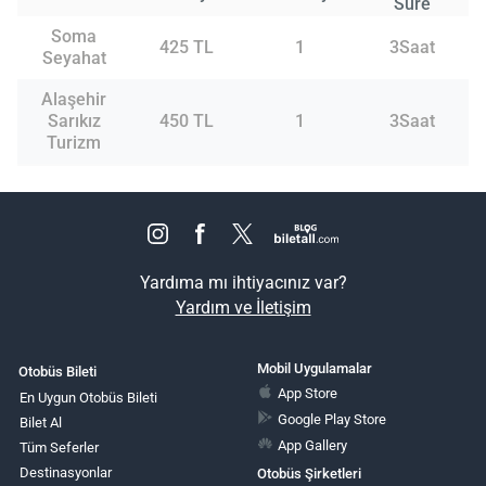
Süre
Soma
425 TL
1
3Saat
Seyahat
Alaşehir
Sarıkız
450 TL
1
3Saat
Turizm
Yardıma mı ihtiyacınız var?
Yardım ve İletişim
Mobil Uygulamalar
Otobüs Bileti
App Store
En Uygun Otobüs Bileti
Google Play Store
Bilet Al
App Gallery
Tüm Seferler
Destinasyonlar
Otobüs Şirketleri