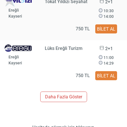
Tokat Yıldızı Seyahat
2+1
Ereğli
10:30
Kayseri
14:00
750 TL
BİLET AL
Lüks Ereğli Turizm
2+1
Ereğli
11:00
Kayseri
14:29
750 TL
BİLET AL
Daha Fazla Göster