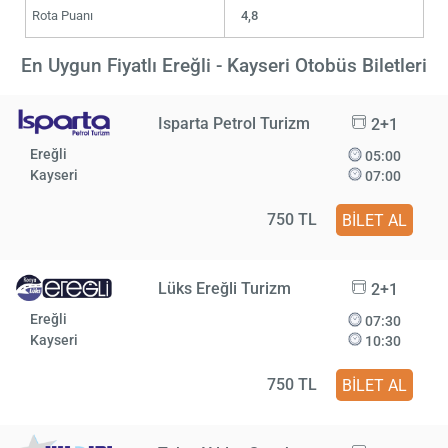
Rota Puanı
4,8
En Uygun Fiyatlı Ereğli - Kayseri Otobüs Biletleri
Isparta Petrol Turizm
2+1
Ereğli
05:00
Kayseri
07:00
750 TL
BİLET AL
Lüks Ereğli Turizm
2+1
Ereğli
07:30
Kayseri
10:30
750 TL
BİLET AL