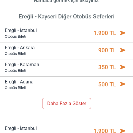
Haritada görmek için tıklayınız.
Ereğli - Kayseri Diğer Otobüs Seferleri
Ereğli - İstanbul
1.900 TL
Otobüs Bileti
Ereğli - Ankara
900 TL
Otobüs Bileti
Ereğli - Karaman
350 TL
Otobüs Bileti
Ereğli - Adana
500 TL
Otobüs Bileti
Daha Fazla Göster
Ereğli - İstanbul
1.900 TL