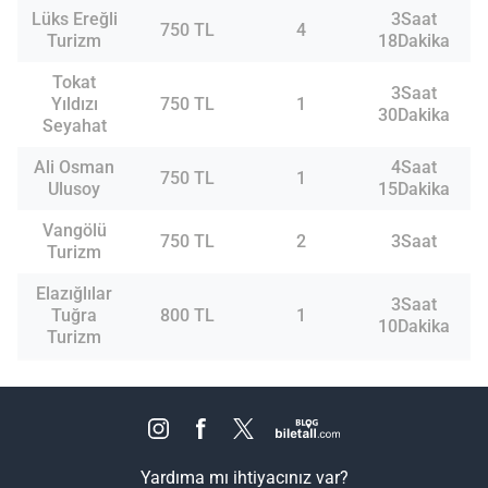
Lüks Ereğli
3Saat
750 TL
4
Turizm
18Dakika
Tokat
3Saat
Yıldızı
750 TL
1
30Dakika
Seyahat
Ali Osman
4Saat
750 TL
1
Ulusoy
15Dakika
Vangölü
750 TL
2
3Saat
Turizm
Elazığlılar
3Saat
Tuğra
800 TL
1
10Dakika
Turizm
Yardıma mı ihtiyacınız var?