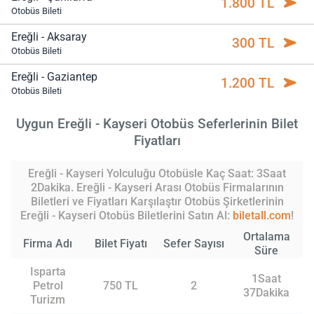
1.800 TL
Otobüs Bileti
Ereğli - Aksaray
300 TL
Otobüs Bileti
Ereğli - Gaziantep
1.200 TL
Otobüs Bileti
Uygun Ereğli - Kayseri Otobüs Seferlerinin Bilet
Fiyatları
Ereğli - Kayseri Yolculuğu Otobüsle Kaç Saat: 3Saat
2Dakika. Ereğli - Kayseri Arası Otobüs Firmalarının
Biletleri ve Fiyatları Karşılaştır Otobüs Şirketlerinin
Ereğli - Kayseri Otobüs Biletlerini Satın Al:
biletall.com
!
Ortalama
Firma Adı
Bilet Fiyatı
Sefer Sayısı
Süre
Isparta
1Saat
Petrol
750 TL
2
37Dakika
Turizm