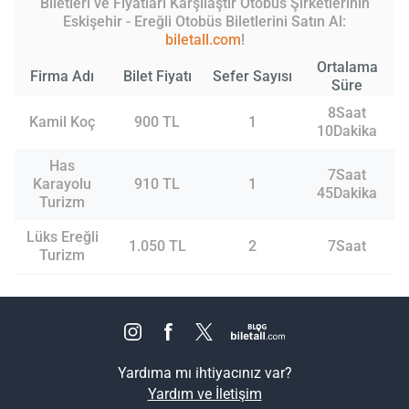
Biletleri ve Fiyatları Karşılaştır Otobüs Şirketlerinin
Eskişehir - Ereğli Otobüs Biletlerini Satın Al:
biletall.com
!
Ortalama
Firma Adı
Bilet Fiyatı
Sefer Sayısı
Süre
8Saat
Kamil Koç
900 TL
1
10Dakika
Has
7Saat
Karayolu
910 TL
1
45Dakika
Turizm
Lüks Ereğli
1.050 TL
2
7Saat
Turizm
Yardıma mı ihtiyacınız var?
Yardım ve İletişim