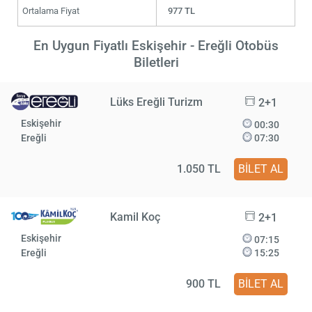
Ortalama Fiyat
977 TL
En Uygun Fiyatlı Eskişehir - Ereğli Otobüs
Biletleri
Lüks Ereğli Turizm
2+1
Eskişehir
00:30
Ereğli
07:30
1.050 TL
BİLET AL
Kamil Koç
2+1
Eskişehir
07:15
Ereğli
15:25
900 TL
BİLET AL