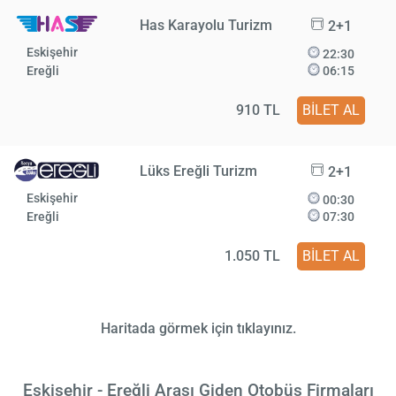
Has Karayolu Turizm
2+1
Eskişehir
22:30
Ereğli
06:15
910 TL
BİLET AL
Lüks Ereğli Turizm
2+1
Eskişehir
00:30
Ereğli
07:30
1.050 TL
BİLET AL
Haritada görmek için tıklayınız.
Eskişehir - Ereğli Arası Giden Otobüs Firmaları