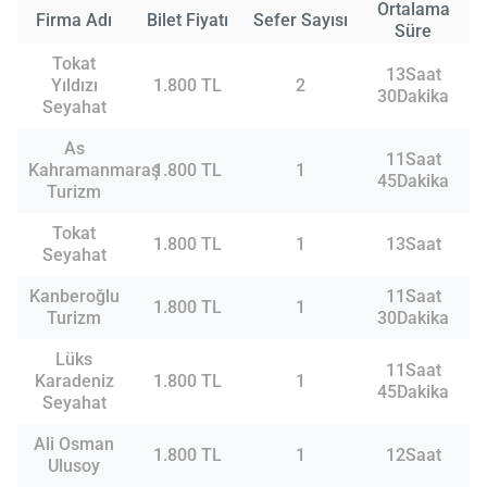
Ortalama
Firma Adı
Bilet Fiyatı
Sefer Sayısı
Süre
Tokat
13Saat
Yıldızı
1.800 TL
2
30Dakika
Seyahat
As
11Saat
Kahramanmaraş
1.800 TL
1
45Dakika
Turizm
Tokat
1.800 TL
1
13Saat
Seyahat
Kanberoğlu
11Saat
1.800 TL
1
Turizm
30Dakika
Lüks
11Saat
Karadeniz
1.800 TL
1
45Dakika
Seyahat
Ali Osman
1.800 TL
1
12Saat
Ulusoy