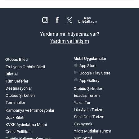
Yardıma mı ihtiyacınız var?
Yardım ve İletişim
Mobil Uygulamalar
Otobüs Bileti
App Store
En Uygun Otobüs Bileti
Google Play Store
Bilet Al
App Gallery
Tüm Seferler
Destinasyonlar
Otobüs Şirketleri
Otobüs Şirketleri
Esadaş Turizm
Terminaller
Yazar Tur
Lüx Aydın Turizm
Kampanya ve Promosyonlar
Sahil Gülü Turizm
Uçak Bileti
Özkaymak
KVKK Aydınlatma Metni
Yıldız Mutlular Turizm
Çerez Politikası
Siirt Petrol
Otobüs Kullanım Koşulları