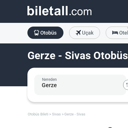
Otobüs
Uçak
Ote
Gerze - Sivas Otobüs 
Nereden
Otobüs Bileti
Sivas
Gerze - Sivas