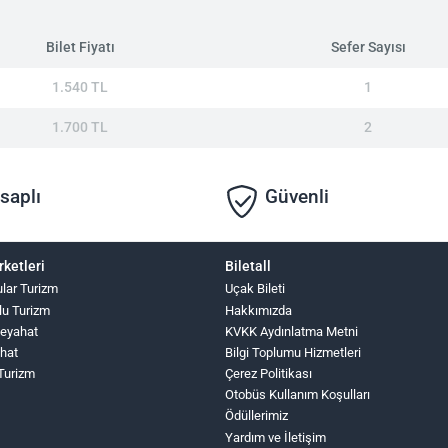
Bilet Fiyatı
Sefer Sayısı
1.540 TL
1
1.700 TL
2
saplı
Güvenli
rketleri
Biletall
ular Turizm
Uçak Bileti
lu Turizm
Hakkımızda
Seyahat
KVKK Aydınlatma Metni
hat
Bilgi Toplumu Hizmetleri
 Turizm
Çerez Politikası
Otobüs Kullanım Koşulları
Ödüllerimiz
Yardım ve İletişim