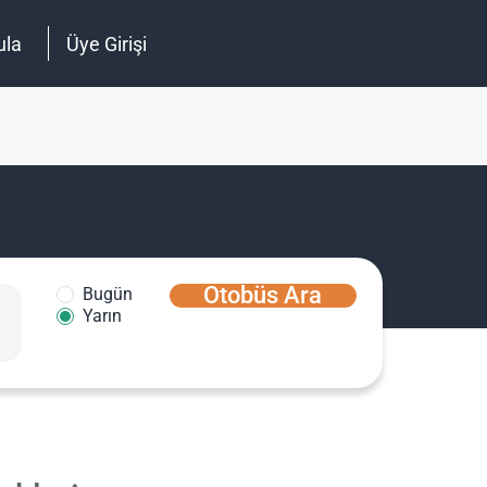
ula
Üye Girişi
Otobüs Ara
Bugün
Yarın