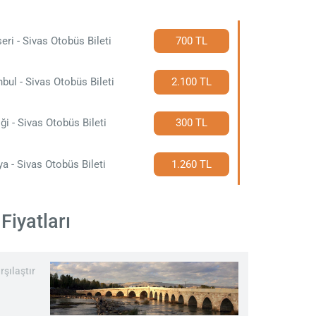
eri - Sivas Otobüs Bileti
700 TL
nbul - Sivas Otobüs Bileti
2.100 TL
iği - Sivas Otobüs Bileti
300 TL
a - Sivas Otobüs Bileti
1.260 TL
Fiyatları
rşılaştır