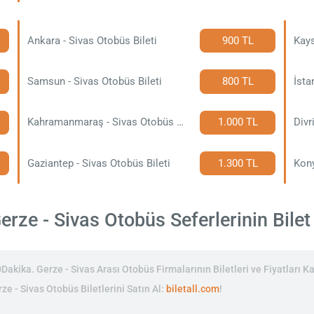
Ankara - Sivas Otobüs Bileti
900 TL
Kays
Samsun - Sivas Otobüs Bileti
800 TL
İsta
Kahramanmaraş - Sivas Otobüs Bileti
1.000 TL
Divr
Gaziantep - Sivas Otobüs Bileti
1.300 TL
Kony
rze - Sivas Otobüs Seferlerinin Bilet 
kika. Gerze - Sivas Arası Otobüs Firmalarının Biletleri ve Fiyatları Ka
ze - Sivas Otobüs Biletlerini Satın Al:
biletall.com
!