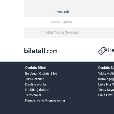
Firma Adı
Metro Turizm
Tokat Yıldızı Seyahat
He
Otobüs Bileti
Otobüs Şi
En Uygun Otobüs Bileti
Yıldız Mutl
Tüm Seferler
Karakaşoğ
Destinasyonlar
Lüks Nur 
Otobüs Şirketleri
Turay Seya
Terminaller
Lüks Fırat
Kampanya ve Promosyonlar