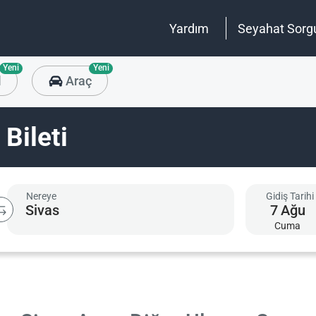
Yardım
Seyahat Sorg
Yeni
Yeni
l
Araç
Bileti
Nereye
Gidiş Tarihi
7
Ağu
Cuma