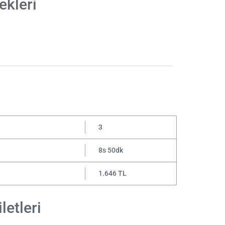
ekleri
3
8s 50dk
1.646 TL
letleri