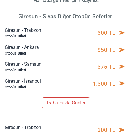
Haritada görmek için tıklayınız.
Giresun - Sivas Diğer Otobüs Seferleri
Giresun - Trabzon
300 TL
Otobüs Bileti
Giresun - Ankara
950 TL
Otobüs Bileti
Giresun - Samsun
375 TL
Otobüs Bileti
Giresun - İstanbul
1.300 TL
Otobüs Bileti
Daha Fazla Göster
Giresun - Trabzon
300 TL