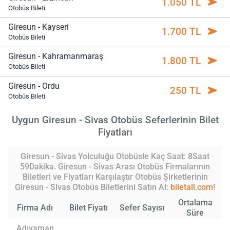
1.050 TL
Otobüs Bileti
Giresun - Kayseri
1.700 TL
Otobüs Bileti
Giresun - Kahramanmaraş
1.800 TL
Otobüs Bileti
Giresun - Ordu
250 TL
Otobüs Bileti
Uygun Giresun - Sivas Otobüs Seferlerinin Bilet
Fiyatları
Giresun - Sivas Yolculuğu Otobüsle Kaç Saat: 8Saat
59Dakika. Giresun - Sivas Arası Otobüs Firmalarının
Biletleri ve Fiyatları Karşılaştır Otobüs Şirketlerinin
Giresun - Sivas Otobüs Biletlerini Satın Al:
biletall.com
!
Ortalama
Firma Adı
Bilet Fiyatı
Sefer Sayısı
Süre
Adıyaman