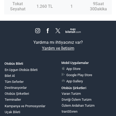
Tokat
9Saat
1.260 TL
1
Seyahat
30Dakika
Yardıma mı ihtiyacınız var?
Yardım ve İletişim
Mobil Uygulamalar
Otobüs Bileti
App Store
En Uygun Otobüs Bileti
Google Play Store
Bilet Al
App Gallery
Tüm Seferler
Destinasyonlar
Otobüs Şirketleri
Otobüs Şirketleri
Varan Turizm
Terminaller
Divriği Özlem Turizm
Özlem Ardahan Turizm
Kampanya ve Promosyonlar
tranSEvren
Uçak Bileti