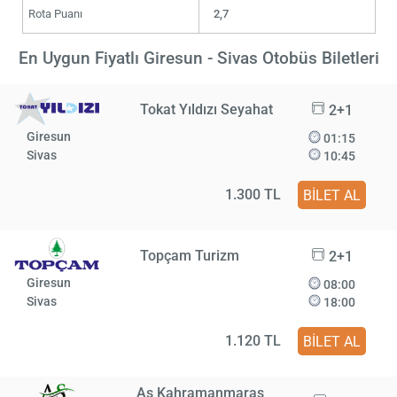
Rota Puanı
2,7
En Uygun Fiyatlı Giresun - Sivas Otobüs Biletleri
Tokat Yıldızı Seyahat
2+1
Giresun
01:15
Sivas
10:45
1.300 TL
BİLET AL
Topçam Turizm
2+1
Giresun
08:00
Sivas
18:00
1.120 TL
BİLET AL
As Kahramanmaraş