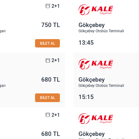
2+1
750 TL
Gökçebey
garı
Gökçebey Otobüs Terminali
13:45
BİLET AL
2+1
680 TL
Gökçebey
garı
Gökçebey Otobüs Terminali
15:15
BİLET AL
2+1
680 TL
Gökçebey