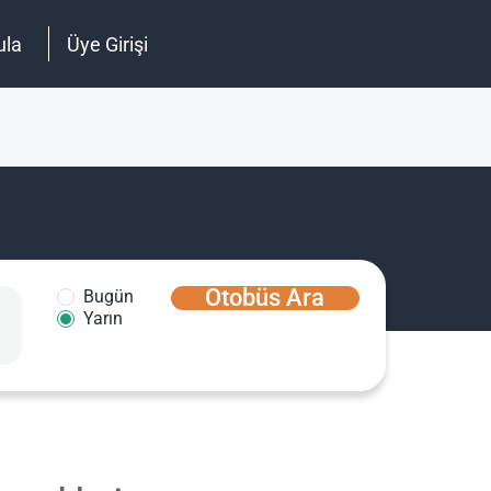
ula
Üye Girişi
Otobüs Ara
Bugün
Yarın