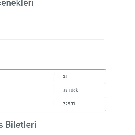
enekleri
21
3s 10dk
725 TL
Biletleri