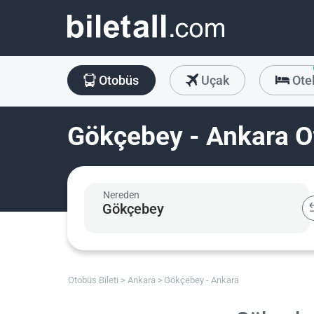
Otobüs
Uçak
Ote
Gökçebey - Ankara Ot
Nereden
Otobüs Bileti
Ankara
Gökçebey - Ankara