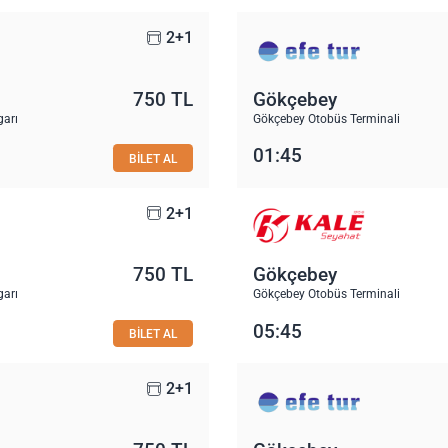
2+1
750 TL
Gökçebey
garı
Gökçebey Otobüs Terminali
01:45
BİLET AL
2+1
750 TL
Gökçebey
garı
Gökçebey Otobüs Terminali
05:45
BİLET AL
2+1