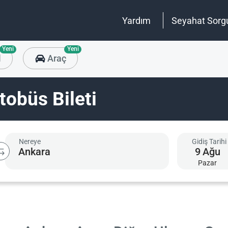
Yardım
Seyahat Sorg
Yeni
Yeni
l
Araç
obüs Bileti
Nereye
Gidiş Tarihi
9
Ağu
Pazar