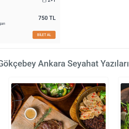
2+1
750 TL
garı
BİLET AL
Gökçebey Ankara Seyahat Yazıları