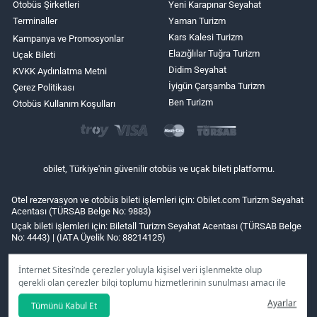
Otobüs Şirketleri
Yeni Karapınar Seyahat
Terminaller
Yaman Turizm
Kars Kalesi Turizm
Kampanya ve Promosyonlar
Elazığlılar Tuğra Turizm
Uçak Bileti
Didim Seyahat
KVKK Aydınlatma Metni
İyigün Çarşamba Turizm
Çerez Politikası
Ben Turizm
Otobüs Kullanım Koşulları
obilet, Türkiye'nin güvenilir otobüs ve uçak bileti platformu.
Otel rezervasyon ve otobüs bileti işlemleri için: Obilet.com Turizm Seyahat
Acentası (TÜRSAB Belge No: 9883)
Uçak bileti işlemleri için: Biletall Turizm Seyahat Acentası (TÜRSAB Belge
No: 4443) | (IATA Üyelik No: 88214125)
İnternet Sitesi’nde çerezler yoluyla kişisel veri işlenmekte olup
gerekli olan çerezler bilgi toplumu hizmetlerinin sunulması amacı ile
kullanılmaktadır. Tercihleriniz doğrultusunda size özel
Ayarlar
Tümünü Kabul Et
kişiselleştirilmiş çerezleri ve özel kampanyaları
reddet
seçeneğine