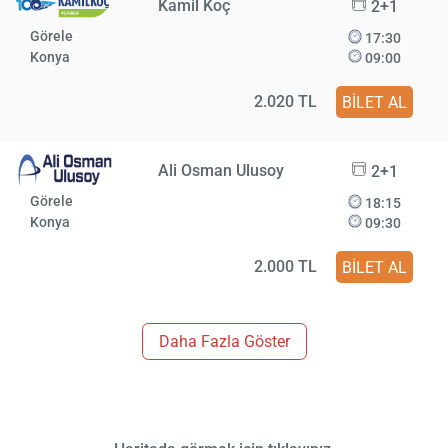
Kamil Koç
2+1
Görele
17:30
Konya
09:00
2.020 TL
BİLET AL
Ali Osman Ulusoy
2+1
Görele
18:15
Konya
09:30
2.000 TL
BİLET AL
Daha Fazla Göster