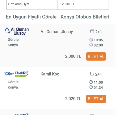
Ortalama Fiyat
2.018 TL
En Uygun Fiyatlı Görele - Konya Otobüs Biletleri
Ali Osman Ulusoy
2+1
Görele
10:05
Konya
02:00
2.000 TL
BİLET AL
Kamil Koç
2+1
Görele
11:00
Konya
01:34
2.020 TL
BİLET AL