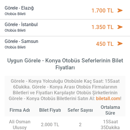
Görele - Elazığ
1.700 TL
Otobüs Bileti
Görele - İstanbul
1.350 TL
Otobüs Bileti
Görele - Samsun
450 TL
Otobüs Bileti
Uygun Görele - Konya Otobüs Seferlerinin Bilet
Fiyatları
Görele - Konya Yolculuğu Otobüsle Kaç Saat: 15Saat
6Dakika. Görele - Konya Arası Otobüs Firmalarının
Biletleri ve Fiyatları Karşılaştır Otobüs Şirketlerinin
Görele - Konya Otobüs Biletlerini Satın Al:
biletall.com
!
Ortalama
Firma Adı
Bilet Fiyatı
Sefer Sayısı
Süre
Ali Osman
15Saat
2.000 TL
2
Ulusoy
35Dakika