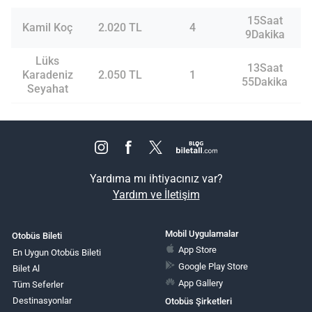
15Saat
Kamil Koç
2.020 TL
4
9Dakika
Lüks
13Saat
Karadeniz
2.050 TL
1
55Dakika
Seyahat
Yardıma mı ihtiyacınız var?
Yardım ve İletişim
Mobil Uygulamalar
Otobüs Bileti
App Store
En Uygun Otobüs Bileti
Google Play Store
Bilet Al
App Gallery
Tüm Seferler
Destinasyonlar
Otobüs Şirketleri