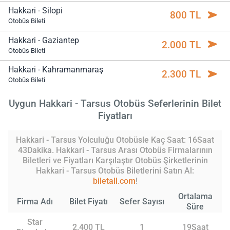
Hakkari - Silopi
800 TL
Otobüs Bileti
Hakkari - Gaziantep
2.000 TL
Otobüs Bileti
Hakkari - Kahramanmaraş
2.300 TL
Otobüs Bileti
Uygun Hakkari - Tarsus Otobüs Seferlerinin Bilet
Fiyatları
Hakkari - Tarsus Yolculuğu Otobüsle Kaç Saat: 16Saat
43Dakika. Hakkari - Tarsus Arası Otobüs Firmalarının
Biletleri ve Fiyatları Karşılaştır Otobüs Şirketlerinin
Hakkari - Tarsus Otobüs Biletlerini Satın Al:
biletall.com
!
Ortalama
Firma Adı
Bilet Fiyatı
Sefer Sayısı
Süre
Star
2.400 TL
1
19Saat