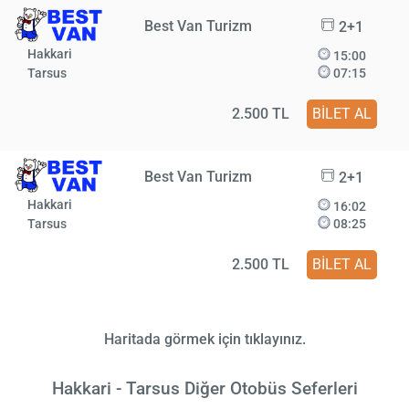
Best Van Turizm
2+1
Hakkari
15:00
Tarsus
07:15
2.500 TL
BİLET AL
Best Van Turizm
2+1
Hakkari
16:02
Tarsus
08:25
2.500 TL
BİLET AL
Haritada görmek için tıklayınız.
Hakkari - Tarsus Diğer Otobüs Seferleri