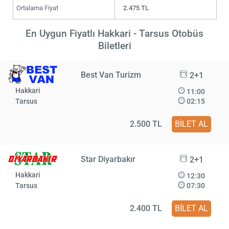
Ortalama Fiyat
2.475 TL
En Uygun Fiyatlı Hakkari - Tarsus Otobüs
Biletleri
Best Van Turizm
2+1
Hakkari
11:00
Tarsus
02:15
2.500 TL
BİLET AL
Star Diyarbakır
2+1
Hakkari
12:30
Tarsus
07:30
2.400 TL
BİLET AL