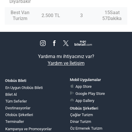
Diyarbakır
Best Van
15Saat
2.500 TL
3
Turizm
57Dakika
Yardıma mı ihtiyacınız var?
Yardım ve İletişim
Mobil Uygulamalar
Otobüs Bileti
App Store
En Uygun Otobüs Bileti
Google Play Store
Bilet Al
App Gallery
Tüm Seferler
Destinasyonlar
Otobüs Şirketleri
Otobüs Şirketleri
Çağlar Turizm
Terminaller
Dinar Turizm
Öz Ermenek Turizm
Kampanya ve Promosyonlar