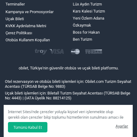
Terminaller
Lüx Aydın Turizm
Kars Kalesi Turizm
Kampanya ve Promosyonlar
Yeni Özlem Adana
Uçak Bileti
Özkaymak
KVKK Aydınlatma Metni
Boss for Hakan
Çerez Politikası
Ben Turizm
Otobüs Kullanım Koşulları
obilet, Türkiye'nin güvenilir otobüs ve uçak bileti platformu.
Otel rezervasyon ve otobüs bileti işlemleri için: Obilet.com Turizm Seyahat
Acentası (TÜRSAB Belge No: 9883)
Uçak bileti işlemleri için: Biletall Turizm Seyahat Acentası (TÜRSAB Belge
No: 4443) | (IATA Üyelik No: 88214125)
İnternet Sitesi’nde çerezler yoluyla kişisel veri işlenmekte olup
gerekli olan çerezler bilgi toplumu hizmetlerinin sunulması amacı ile
kullanılmaktadır. Tercihleriniz doğrultusunda size özel
Ayarlar
Tümünü Kabul Et
kişiselleştirilmiş çerezleri ve özel kampanyaları
reddet
seçeneğine
tıklamanız halinde kullanımınıza sunamayacağız.