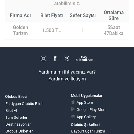
atabilirsiniz.
Ortalama
Firma Adı
Bilet Fiyatı
Sefer Sayısı
Süre
Golden
5Saat
1.500 TL
1
Turizm
47Dakika
Yardıma mı ihtiyacınız var?
Yardım ve İletişim
Mobil Uygulamalar
Otobüs Bileti
App Store
En Uygun Otobüs Bileti
Google Play Store
Bilet Al
App Gallery
Tüm Seferler
Destinasyonlar
Otobüs Şirketleri
Otobüs Şirketleri
Bayburt Uçar Turizm