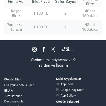
Firma Adı
Bilet Fiyatı
Sefer Sayısı
Süre
Keşan
4Saat
1.100 TL
2
Birlik
15Dakika
Pamukkale
4Saat
1.100 TL
2
Turizm
10Dakika
Yardıma mı ihtiyacınız var?
Yardım ve İletişim
Mobil Uygulamalar
Otobüs Bileti
App Store
En Uygun Otobüs Bileti
Google Play Store
Bilet Al
App Gallery
Tüm Seferler
Destinasyonlar
Otobüs Şirketleri