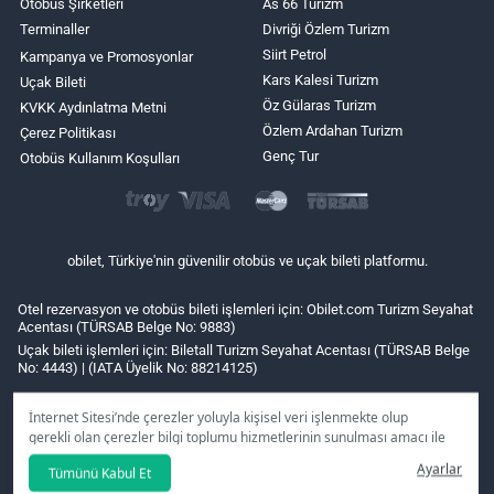
Otobüs Şirketleri
As 66 Turizm
Terminaller
Divriği Özlem Turizm
Siirt Petrol
Kampanya ve Promosyonlar
Kars Kalesi Turizm
Uçak Bileti
Öz Gülaras Turizm
KVKK Aydınlatma Metni
Özlem Ardahan Turizm
Çerez Politikası
Genç Tur
Otobüs Kullanım Koşulları
obilet, Türkiye'nin güvenilir otobüs ve uçak bileti platformu.
Otel rezervasyon ve otobüs bileti işlemleri için: Obilet.com Turizm Seyahat
Acentası (TÜRSAB Belge No: 9883)
Uçak bileti işlemleri için: Biletall Turizm Seyahat Acentası (TÜRSAB Belge
No: 4443) | (IATA Üyelik No: 88214125)
İnternet Sitesi’nde çerezler yoluyla kişisel veri işlenmekte olup
gerekli olan çerezler bilgi toplumu hizmetlerinin sunulması amacı ile
kullanılmaktadır. Tercihleriniz doğrultusunda size özel
Ayarlar
Tümünü Kabul Et
kişiselleştirilmiş çerezleri ve özel kampanyaları
reddet
seçeneğine