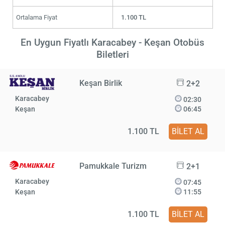
Ortalama Fiyat
1.100 TL
En Uygun Fiyatlı Karacabey - Keşan Otobüs
Biletleri
Keşan Birlik
2+2
Karacabey
02:30
Keşan
06:45
1.100 TL
BİLET AL
Pamukkale Turizm
2+1
Karacabey
07:45
Keşan
11:55
1.100 TL
BİLET AL