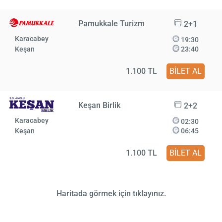
Pamukkale Turizm
2+1
Karacabey
19:30
Keşan
23:40
1.100 TL
BİLET AL
Keşan Birlik
2+2
Karacabey
02:30
Keşan
06:45
1.100 TL
BİLET AL
Haritada görmek için tıklayınız.