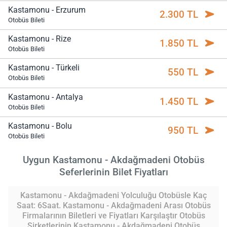
Kastamonu - Erzurum
2.300 TL
Otobüs Bileti
Kastamonu - Rize
1.850 TL
Otobüs Bileti
Kastamonu - Türkeli
550 TL
Otobüs Bileti
Kastamonu - Antalya
1.450 TL
Otobüs Bileti
Kastamonu - Bolu
950 TL
Otobüs Bileti
Uygun Kastamonu - Akdağmadeni Otobüs
Seferlerinin Bilet Fiyatları
Kastamonu - Akdağmadeni Yolculuğu Otobüsle Kaç
Saat: 6Saat. Kastamonu - Akdağmadeni Arası Otobüs
Firmalarının Biletleri ve Fiyatları Karşılaştır Otobüs
Şirketlerinin Kastamonu - Akdağmadeni Otobüs