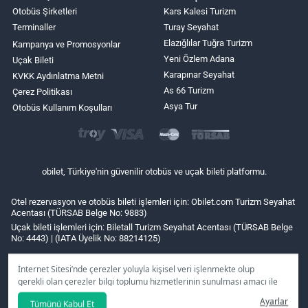
Otobüs Şirketleri
Kars Kalesi Turizm
Terminaller
Turay Seyahat
Elazığlılar Tuğra Turizm
Kampanya ve Promosyonlar
Yeni Özlem Adana
Uçak Bileti
Karapınar Seyahat
KVKK Aydınlatma Metni
As 66 Turizm
Çerez Politikası
Asya Tur
Otobüs Kullanım Koşulları
obilet, Türkiye'nin güvenilir otobüs ve uçak bileti platformu.
Otel rezervasyon ve otobüs bileti işlemleri için: Obilet.com Turizm Seyahat
Acentası (TÜRSAB Belge No: 9883)
Uçak bileti işlemleri için: Biletall Turizm Seyahat Acentası (TÜRSAB Belge
No: 4443) | (IATA Üyelik No: 88214125)
İnternet Sitesi’nde çerezler yoluyla kişisel veri işlenmekte olup
gerekli olan çerezler bilgi toplumu hizmetlerinin sunulması amacı ile
kullanılmaktadır. Tercihleriniz doğrultusunda size özel
Ayarlar
Tümünü Kabul Et
kişiselleştirilmiş çerezleri ve özel kampanyaları
reddet
seçeneğine