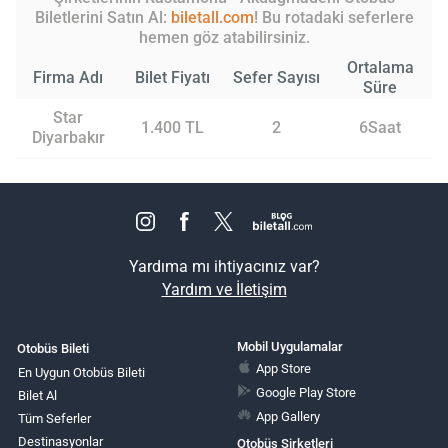
Biletlerini Satın Al:
biletall.com
! Bu rotadaki seferlere
hemen göz atabilirsiniz.
Ortalama
Firma Adı
Bilet Fiyatı
Sefer Sayısı
Süre
Star
1.400 TL
2
6Saat
Diyarbakır
Yardıma mı ihtiyacınız var?
Yardım ve İletişim
Mobil Uygulamalar
Otobüs Bileti
App Store
En Uygun Otobüs Bileti
Google Play Store
Bilet Al
App Gallery
Tüm Seferler
Destinasyonlar
Otobüs Şirketleri