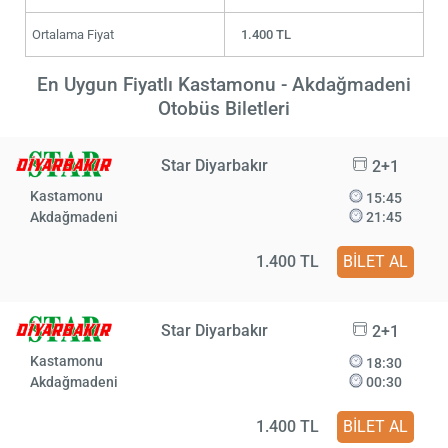
Ortalama Fiyat
1.400 TL
En Uygun Fiyatlı Kastamonu - Akdağmadeni
Otobüs Biletleri
Star Diyarbakır
2+1
Kastamonu
15:45
Akdağmadeni
21:45
1.400 TL
BİLET AL
Star Diyarbakır
2+1
Kastamonu
18:30
Akdağmadeni
00:30
1.400 TL
BİLET AL