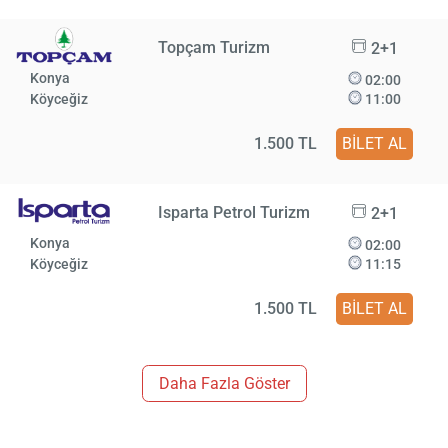
Topçam Turizm
2+1
Konya
02:00
Köyceğiz
11:00
1.500 TL
BİLET AL
Isparta Petrol Turizm
2+1
Konya
02:00
Köyceğiz
11:15
1.500 TL
BİLET AL
Daha Fazla Göster