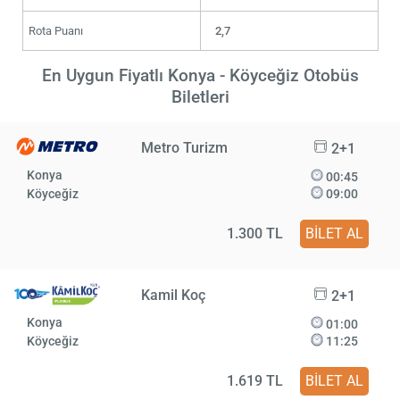
Rota Puanı
2,7
En Uygun Fiyatlı Konya - Köyceğiz Otobüs
Biletleri
Metro Turizm
2+1
Konya
00:45
Köyceğiz
09:00
1.300 TL
BİLET AL
Kamil Koç
2+1
Konya
01:00
Köyceğiz
11:25
1.619 TL
BİLET AL