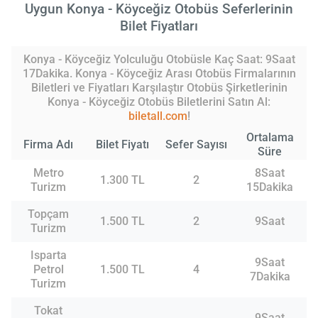
Uygun Konya - Köyceğiz Otobüs Seferlerinin
Bilet Fiyatları
Konya - Köyceğiz Yolculuğu Otobüsle Kaç Saat: 9Saat
17Dakika. Konya - Köyceğiz Arası Otobüs Firmalarının
Biletleri ve Fiyatları Karşılaştır Otobüs Şirketlerinin
Konya - Köyceğiz Otobüs Biletlerini Satın Al:
biletall.com
!
Ortalama
Firma Adı
Bilet Fiyatı
Sefer Sayısı
Süre
Metro
8Saat
1.300 TL
2
Turizm
15Dakika
Topçam
1.500 TL
2
9Saat
Turizm
Isparta
9Saat
Petrol
1.500 TL
4
7Dakika
Turizm
Tokat
9Saat