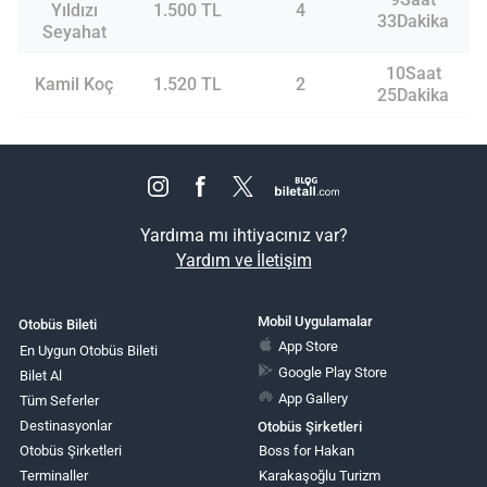
Yıldızı
1.500 TL
4
33Dakika
Seyahat
10Saat
Kamil Koç
1.520 TL
2
25Dakika
Yardıma mı ihtiyacınız var?
Yardım ve İletişim
Mobil Uygulamalar
Otobüs Bileti
App Store
En Uygun Otobüs Bileti
Google Play Store
Bilet Al
App Gallery
Tüm Seferler
Destinasyonlar
Otobüs Şirketleri
Otobüs Şirketleri
Boss for Hakan
Terminaller
Karakaşoğlu Turizm