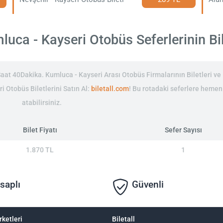
uca - Kayseri Otobüs Seferlerinin Bile
at 40Dakika. Kumluca - Kayseri Arası Otobüs Firmalarının Biletleri ve 
i Otobüs Biletlerini Satın Al:
biletall.com
! Bu rotadaki seferlere hemen
atabilirsiniz.
Bilet Fiyatı
Sefer Sayısı
1.870 TL
1
saplı
Güvenli
rketleri
Biletall