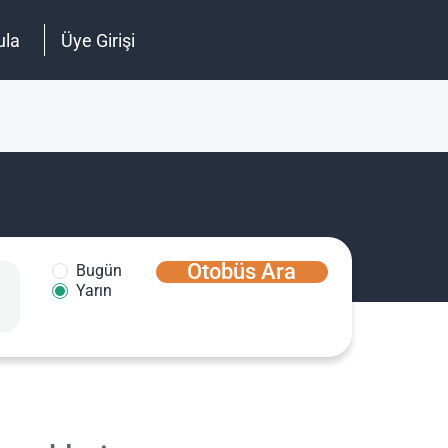
ula
Üye Girişi
Otobüs Ara
Bugün
Yarın