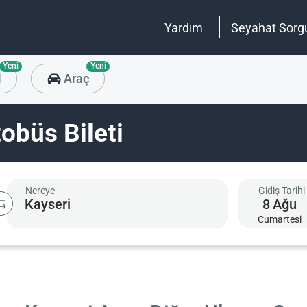
Yardım
Seyahat Sorg
Yeni
Yeni
l
Araç
obüs Bileti
Nereye
Gidiş Tarihi
8
Ağu
Cumartesi