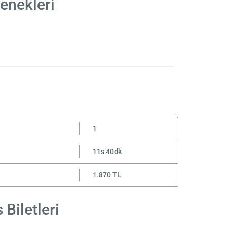
enekleri
1
11s 40dk
1.870 TL
Biletleri