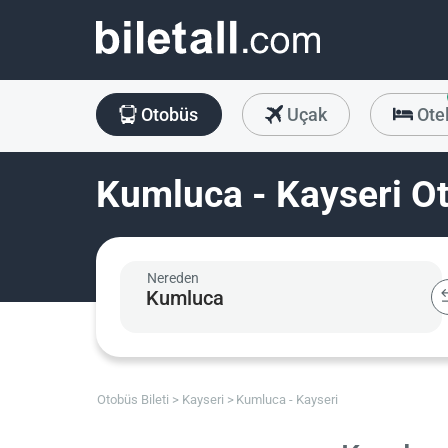
Otobüs
Uçak
Ote
Kumluca - Kayseri Ot
Nereden
Otobüs Bileti
Kayseri
Kumluca - Kayseri