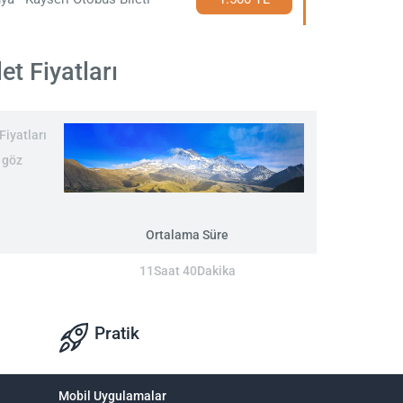
t Fiyatları
Fiyatları
 göz
Ortalama Süre
11Saat 40Dakika
Pratik
Mobil Uygulamalar