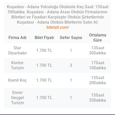
Kuşadası - Adana Yolculuğu Otobüsle Kaç Saat: 15Saat
59Dakika. Kuşadası - Adana Arası Otobüs Firmalarının
Biletleri ve Fiyatları Karşılaştır Otobüs Şirketlerinin
Kuşadası - Adana Otobüs Biletlerini Satın Al:
biletall.com
!
Ortalama
Firma Adı
Bilet Fiyatı
Sefer Sayısı
Süre
Star
13Saat
1.700 TL
1
Diyarbakır
30Dakika
Kontur
17Saat
1.700 TL
3
Turizm
10Dakika
15Saat
Kamil Koç
1.700 TL
1
20Dakika
Enver
15Saat
Geçgel
1.700 TL
1
35Dakika
Turizm