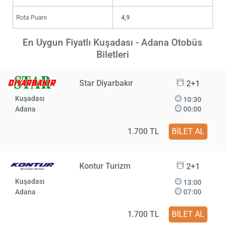
Rota Puanı
4,9
En Uygun Fiyatlı Kuşadası - Adana Otobüs
Biletleri
Star Diyarbakır
2+1
Kuşadası
10:30
Adana
00:00
1.700 TL
BİLET AL
Kontur Turizm
2+1
Kuşadası
13:00
Adana
07:00
1.700 TL
BİLET AL