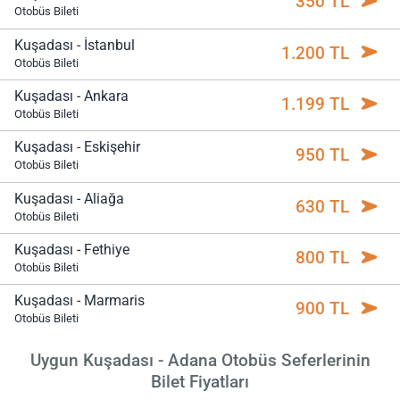
350 TL
Otobüs Bileti
Kuşadası - İstanbul
1.200 TL
Otobüs Bileti
Kuşadası - Ankara
1.199 TL
Otobüs Bileti
Kuşadası - Eskişehir
950 TL
Otobüs Bileti
Kuşadası - Aliağa
630 TL
Otobüs Bileti
Kuşadası - Fethiye
800 TL
Otobüs Bileti
Kuşadası - Marmaris
900 TL
Otobüs Bileti
Uygun Kuşadası - Adana Otobüs Seferlerinin
Bilet Fiyatları