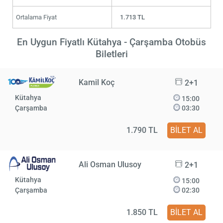
Ortalama Fiyat
1.713 TL
En Uygun Fiyatlı Kütahya - Çarşamba Otobüs
Biletleri
Kamil Koç
2+1
Kütahya
15:00
Çarşamba
03:30
1.790 TL
BİLET AL
Ali Osman Ulusoy
2+1
Kütahya
15:00
Çarşamba
02:30
1.850 TL
BİLET AL