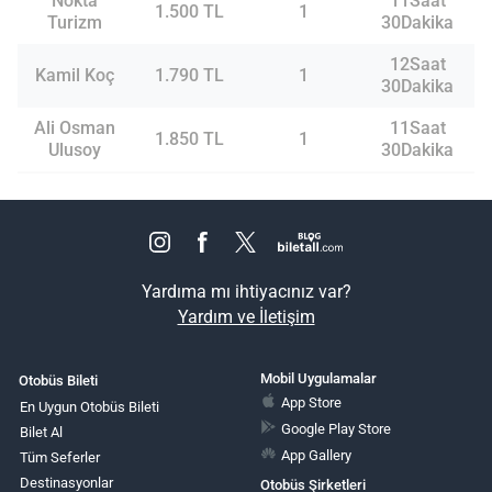
Nokta
11Saat
1.500 TL
1
Turizm
30Dakika
12Saat
Kamil Koç
1.790 TL
1
30Dakika
Ali Osman
11Saat
1.850 TL
1
Ulusoy
30Dakika
Yardıma mı ihtiyacınız var?
Yardım ve İletişim
Mobil Uygulamalar
Otobüs Bileti
App Store
En Uygun Otobüs Bileti
Google Play Store
Bilet Al
App Gallery
Tüm Seferler
Destinasyonlar
Otobüs Şirketleri