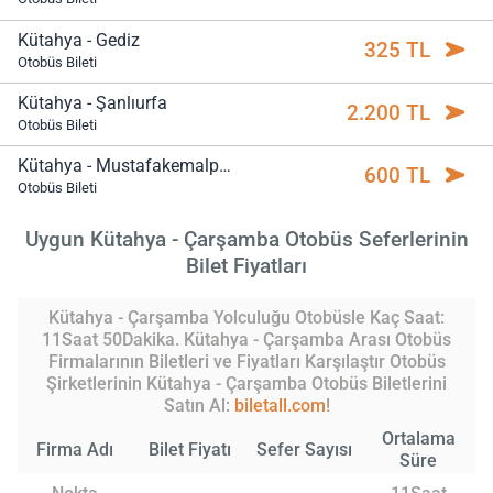
Kütahya - Gediz
325 TL
Otobüs Bileti
Kütahya - Şanlıurfa
2.200 TL
Otobüs Bileti
Kütahya - Mustafakemalpaşa
600 TL
Otobüs Bileti
Uygun Kütahya - Çarşamba Otobüs Seferlerinin
Bilet Fiyatları
Kütahya - Çarşamba Yolculuğu Otobüsle Kaç Saat:
11Saat 50Dakika. Kütahya - Çarşamba Arası Otobüs
Firmalarının Biletleri ve Fiyatları Karşılaştır Otobüs
Şirketlerinin Kütahya - Çarşamba Otobüs Biletlerini
Satın Al:
biletall.com
!
Ortalama
Firma Adı
Bilet Fiyatı
Sefer Sayısı
Süre