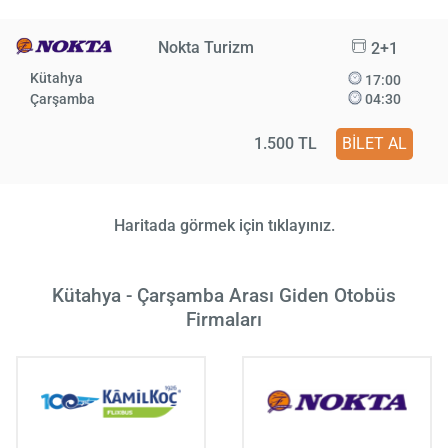
Nokta Turizm
2+1
Kütahya
17:00
Çarşamba
04:30
1.500 TL
BİLET AL
Haritada görmek için tıklayınız.
Kütahya - Çarşamba Arası Giden Otobüs
Firmaları