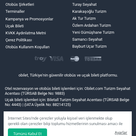
Otobüs Şirketleri
Turay Seyahat
Terminaller
Karakaşoğlu Turizm
Ak Tur Turizm
Kampanya ve Promosyonlar
Özlem Ardahan Turizm
Uçak Bileti
Yeni Gümüşhane Turizm
KVKK Aydınlatma Metni
Samancı Seyahat
Çerez Politikası
Bayburt Uçar Turizm
Otobüs Kullanım Koşulları
obilet, Türkiye'nin güvenilir otobüs ve uçak bileti platformu.
Otel rezervasyon ve otobüs bileti işlemleri için: Obilet.com Turizm Seyahat
Acentası (TÜRSAB Belge No: 9883)
Uçak bileti işlemleri için: Biletall Turizm Seyahat Acentası (TÜRSAB Belge
No: 4443) | (IATA Üyelik No: 88214125)
İnternet Sitesi’nde çerezler yoluyla kişisel veri işlenmekte olup
gerekli olan çerezler bilgi toplumu hizmetlerinin sunulması amacı ile
kullanılmaktadır. Tercihleriniz doğrultusunda size özel
Ayarlar
Tümünü Kabul Et
kişiselleştirilmiş çerezleri ve özel kampanyaları
reddet
seçeneğine