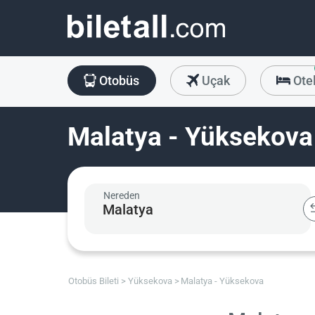
Otobüs
Uçak
Ote
Malatya - Yüksekova 
Nereden
Otobüs Bileti
Yüksekova
Malatya - Yüksekova