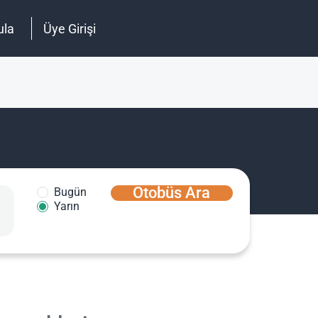
ula
Üye Girişi
Otobüs Ara
Bugün
Yarın