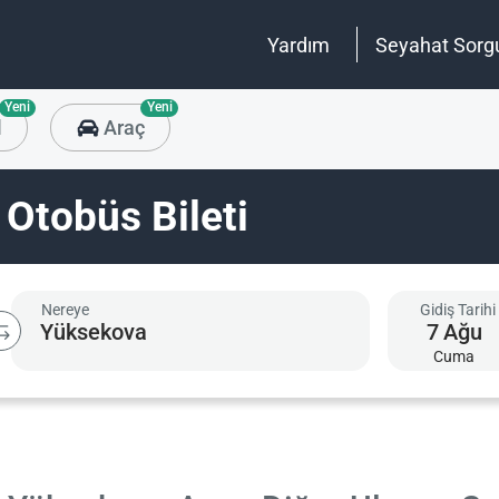
Yardım
Seyahat Sorg
Yeni
Yeni
l
Araç
Otobüs Bileti
Nereye
Gidiş Tarihi
7
Ağu
Cuma