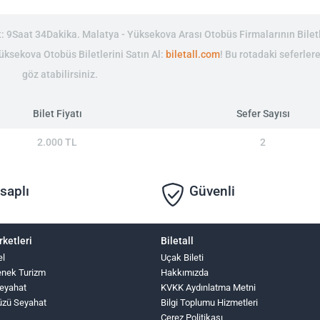
 9Saat 34Dakika. Malatya - Yüksekova Arası Otobüs Firmalarının Biletl
Yüksekova Otobüs Biletlerini Satın Al:
biletall.com
! Bu rotadaki seferle
göz atabilirsiniz.
Bilet Fiyatı
Sefer Sayısı
2.000 TL
2
saplı
Güvenli
rketleri
Biletall
el
Uçak Bileti
nek Turizm
Hakkımızda
eyahat
KVKK Aydınlatma Metni
üzü Seyahat
Bilgi Toplumu Hizmetleri
Çerez Politikası