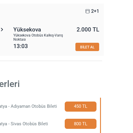
2+1
Yüksekova
2.000 TL
Yüksekova Otobüs Kalkış-Varış
Noktası
13:03
BİLET AL
rleri
tya - Adıyaman Otobüs Bileti
450 TL
tya - Sivas Otobüs Bileti
800 TL