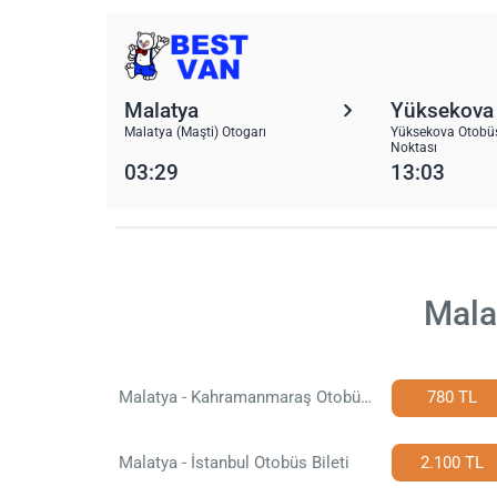
Malatya
Yüksekova
Malatya (Maşti) Otogarı
Yüksekova Otobüs
Noktası
03:29
13:03
Mala
Malatya - Kahramanmaraş Otobüs Bileti
780 TL
Malatya - İstanbul Otobüs Bileti
2.100 TL