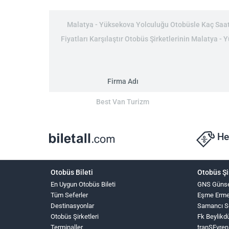
Malatya - Yüksekova Yolculuğu Otobüsle Kaç Saat:
Fiyatları Karşılaştır Otobüs Şirketlerinin Malatya - 
Firma Adı
Best Van Turizm
He
Otobüs Bileti
Otobüs Şi
En Uygun Otobüs Bileti
GNS Güns
Tüm Seferler
Eşme Erme
Destinasyonlar
Samancı S
Otobüs Şirketleri
Fk Beylikd
Terminaller
tranSEvren