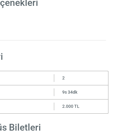
çenekleri
i
2
9s 34dk
2.000 TL
 Biletleri