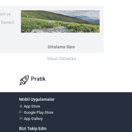
eri ve
re hemen
Ortalama Süre
9Saat 34Dakika
Pratik
Mobil Uygulamalar
App Store
Google Play Store
App Gallery
Bizi Takip Edin