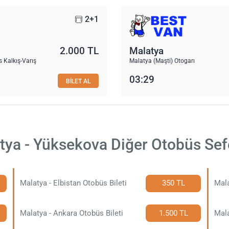
2+1
2.000 TL
Malatya
 Kalkış-Varış
Malatya (Maşti) Otogarı
03:29
BİLET AL
tya - Yüksekova Diğer Otobüs Sefe
Malatya - Elbistan Otobüs Bileti
350 TL
Mala
Malatya - Ankara Otobüs Bileti
1.500 TL
Mala