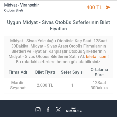
Midyat - Viranşehir
400 TL
Otobüs Bileti
Uygun Midyat - Sivas Otobüs Seferlerinin Bilet
Fiyatları
Midyat - Sivas Yolculuğu Otobüsle Kaç Saat: 12Saat
30Dakika. Midyat - Sivas Arası Otobüs Firmalarının
Biletleri ve Fiyatları Karşılaştır Otobüs Şirketlerinin
Midyat - Sivas Otobüs Biletlerini Satın Al:
biletall.com
!
Bu rotadaki seferlere hemen göz atabilirsiniz.
Ortalama
Firma Adı
Bilet Fiyatı
Sefer Sayısı
Süre
Mardin
12Saat
2.000 TL
1
Seyahat
30Dakika