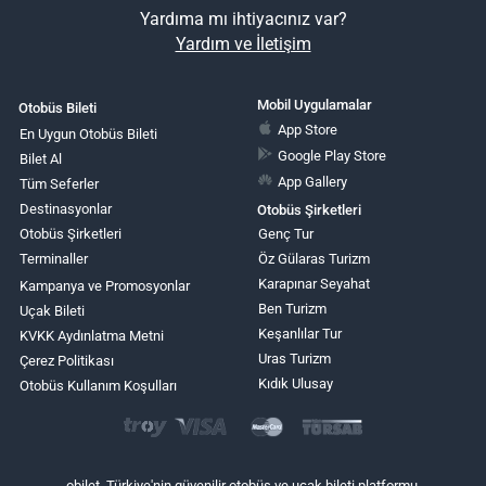
Yardıma mı ihtiyacınız var?
Yardım ve İletişim
Mobil Uygulamalar
Otobüs Bileti
App Store
En Uygun Otobüs Bileti
Google Play Store
Bilet Al
App Gallery
Tüm Seferler
Destinasyonlar
Otobüs Şirketleri
Otobüs Şirketleri
Genç Tur
Terminaller
Öz Gülaras Turizm
Karapınar Seyahat
Kampanya ve Promosyonlar
Ben Turizm
Uçak Bileti
Keşanlılar Tur
KVKK Aydınlatma Metni
Uras Turizm
Çerez Politikası
Kıdık Ulusay
Otobüs Kullanım Koşulları
obilet, Türkiye'nin güvenilir otobüs ve uçak bileti platformu.