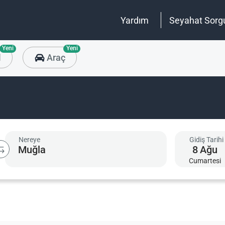
Yardım
Seyahat Sorg
Yeni
Yeni
l
Araç
Nereye
Gidiş Tarihi
8
Ağu
Cumartesi