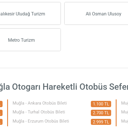
alıkesir Uludağ Turizm
Ali Osman Ulusoy
Metro Turizm
la Otogarı Hareketli Otobüs Sefer
Muğla - Ankara Otobüs Bileti
Muğ
L
1.100 TL
Muğla - Turhal Otobüs Bileti
Muğ
L
2.700 TL
Muğla - Erzurum Otobüs Bileti
Muğ
L
2.999 TL