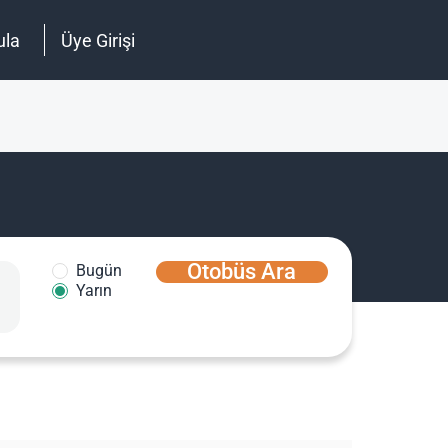
ula
Üye Girişi
Otobüs Ara
Bugün
Yarın