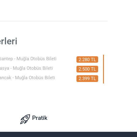
.
rleri
iantep - Muğla Otobüs Bileti
2.280 TL
sya - Muğla Otobüs Bileti
2.500 TL
ancak - Muğla Otobüs Bileti
2.399 TL
.
Pratik