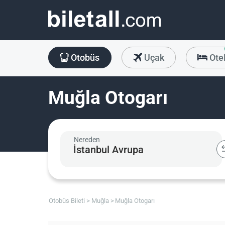
Otobüs
Uçak
Ote
Muğla Otogarı
Nereden
Otobüs Bileti
Muğla
Muğla Otogarı