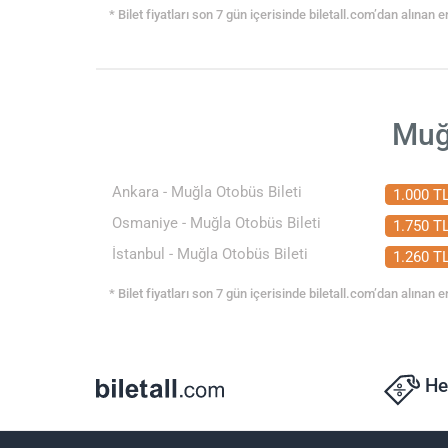
* Bilet fiyatları son 7 gün içerisinde biletall.com’dan alınan en
Muğl
Ankara - Muğla Otobüs Bileti
1.000 T
Osmaniye - Muğla Otobüs Bileti
1.750 T
İstanbul - Muğla Otobüs Bileti
1.260 T
* Bilet fiyatları son 7 gün içerisinde biletall.com’dan alınan en
He