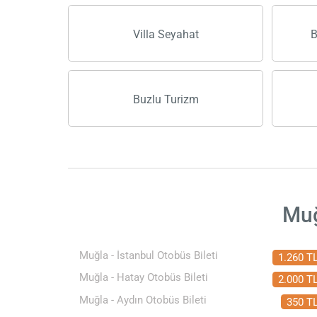
Villa Seyahat
B
Buzlu Turizm
Muğ
Muğla - İstanbul Otobüs Bileti
1.260 T
Muğla - Hatay Otobüs Bileti
2.000 T
Muğla - Aydın Otobüs Bileti
350 T