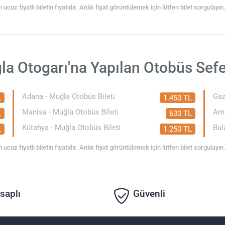
 ucuz fiyatlı biletin fiyatıdır. Anlık fiyat görüntülemek için lütfen bilet sorgulayın
a Otogarı'na Yapılan Otobüs Sefe
Adana - Muğla Otobüs Bileti
Gaz
L
1.450 TL
Manisa - Muğla Otobüs Bileti
Ama
L
630 TL
Kütahya - Muğla Otobüs Bileti
Bul
L
1.250 TL
 ucuz fiyatlı biletin fiyatıdır. Anlık fiyat görüntülemek için lütfen bilet sorgulayın
saplı
Güvenli