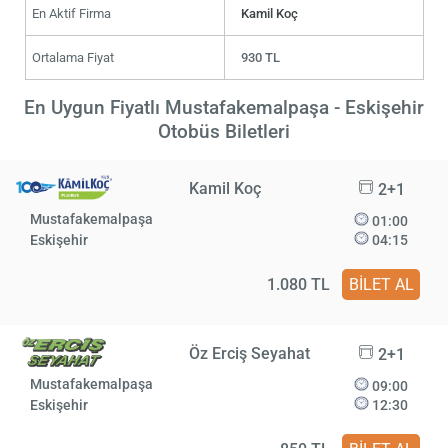
En Aktif Firma
Kamil Koç
Ortalama Fiyat
930 TL
En Uygun Fiyatlı Mustafakemalpaşa - Eskişehir
Otobüs Biletleri
Kamil Koç
2+1
Mustafakemalpaşa
01:00
Eskişehir
04:15
1.080 TL
BİLET AL
Öz Erciş Seyahat
2+1
Mustafakemalpaşa
09:00
Eskişehir
12:30