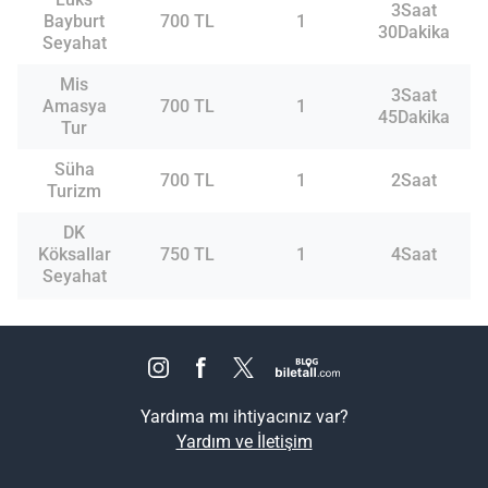
3Saat
Bayburt
700 TL
1
30Dakika
Seyahat
Mis
3Saat
Amasya
700 TL
1
45Dakika
Tur
Süha
700 TL
1
2Saat
Turizm
DK
Köksallar
750 TL
1
4Saat
Seyahat
Yardıma mı ihtiyacınız var?
Yardım ve İletişim