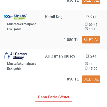
850 TL
BİLET AL
Kamil Koç
2+1
Mustafakemalpaşa
09:45
Eskişehir
13:15
1.080 TL
BİLET AL
Ali Osman Ulusoy
2+1
Mustafakemalpaşa
11:00
Eskişehir
15:00
850 TL
BİLET AL
Daha Fazla Göster