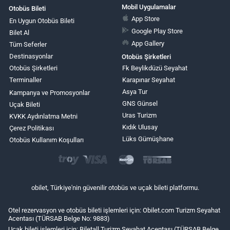
Mobil Uygulamalar
Otobüs Bileti
App Store
En Uygun Otobüs Bileti
Google Play Store
Bilet Al
App Gallery
Tüm Seferler
Destinasyonlar
Otobüs Şirketleri
Otobüs Şirketleri
Fk Beylikdüzü Seyahat
Terminaller
Karapınar Seyahat
Asya Tur
Kampanya ve Promosyonlar
GNS Günsel
Uçak Bileti
Uras Turizm
KVKK Aydınlatma Metni
Kıdık Ulusay
Çerez Politikası
Lüks Gümüşhane
Otobüs Kullanım Koşulları
obilet, Türkiye'nin güvenilir otobüs ve uçak bileti platformu.
Otel rezervasyon ve otobüs bileti işlemleri için: Obilet.com Turizm Seyahat
Acentası (TÜRSAB Belge No: 9883)
Uçak bileti işlemleri için: Biletall Turizm Seyahat Acentası (TÜRSAB Belge