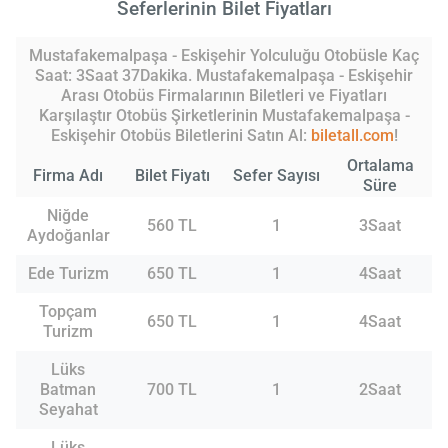
Seferlerinin Bilet Fiyatları
Mustafakemalpaşa - Eskişehir Yolculuğu Otobüsle Kaç
Saat: 3Saat 37Dakika. Mustafakemalpaşa - Eskişehir
Arası Otobüs Firmalarının Biletleri ve Fiyatları
Karşılaştır Otobüs Şirketlerinin Mustafakemalpaşa -
Eskişehir Otobüs Biletlerini Satın Al:
biletall.com
!
Ortalama
Firma Adı
Bilet Fiyatı
Sefer Sayısı
Süre
Niğde
560 TL
1
3Saat
Aydoğanlar
Ede Turizm
650 TL
1
4Saat
Topçam
650 TL
1
4Saat
Turizm
Lüks
Batman
700 TL
1
2Saat
Seyahat
Lüks