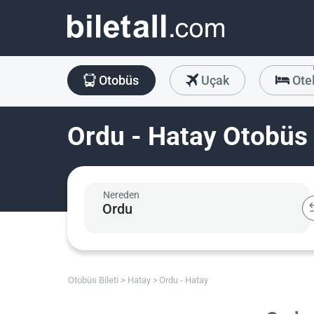
Otobüs
Uçak
Ote
Ordu - Hatay Otobüs 
Nereden
Otobüs Bileti
Hatay
Ordu - Hatay