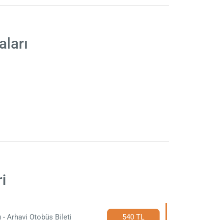
aları
i
 - Arhavi Otobüs Bileti
540 TL