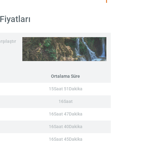
Fiyatları
rşılaştır
Ortalama Süre
15Saat 51Dakika
16Saat
16Saat 47Dakika
16Saat 40Dakika
16Saat 45Dakika