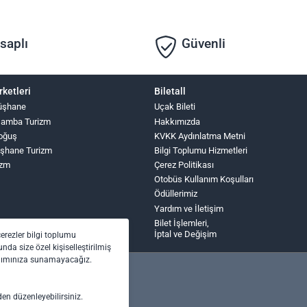
saplı
Güvenli
rketleri
Biletall
üşhane
Uçak Bileti
şamba Turizm
Hakkımızda
oğuş
KVKK Aydınlatma Metni
şhane Turizm
Bilgi Toplumu Hizmetleri
izm
Çerez Politikası
Otobüs Kullanım Koşulları
Ödüllerimiz
Yardım ve İletişim
Bilet İşlemleri,
İptal ve Değişim
çerezler bilgi toplumu
nda size özel kişiselleştirilmiş
anımınıza sunamayacağız.
den düzenleyebilirsiniz.