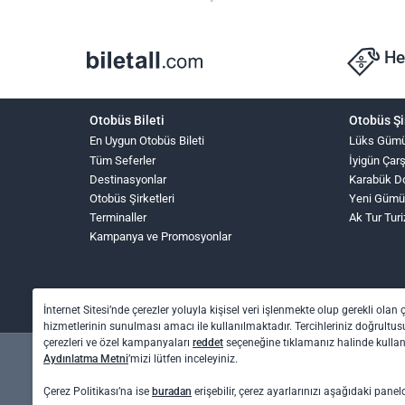
He
Otobüs Bileti
Otobüs Şi
En Uygun Otobüs Bileti
Lüks Güm
Tüm Seferler
İyigün Çar
Destinasyonlar
Karabük D
Otobüs Şirketleri
Yeni Gümü
Terminaller
Ak Tur Tur
Kampanya ve Promosyonlar
İnternet Sitesi’nde çerezler yoluyla kişisel veri işlenmekte olup gerekli olan 
hizmetlerinin sunulması amacı ile kullanılmaktadır. Tercihleriniz doğrultusu
çerezleri ve özel kampanyaları
reddet
seçeneğine tıklamanız halinde kull
Aydınlatma Metni
’mizi lütfen inceleyiniz.
Çerez Politikası’na ise
buradan
erişebilir, çerez ayarlarınızı aşağıdaki panel