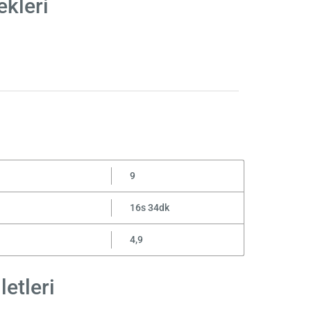
ekleri
9
16s 34dk
4,9
etleri