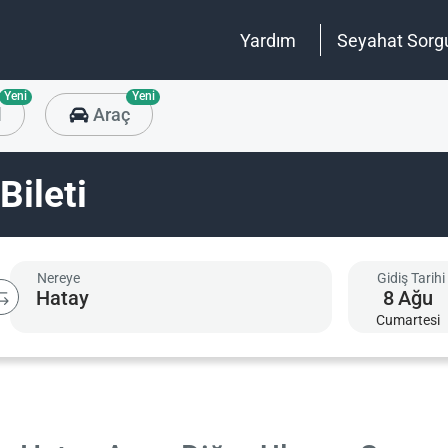
Yardım
Seyahat Sorg
Yeni
Yeni
l
Araç
Bileti
Nereye
Gidiş Tarihi
8
Ağu
Cumartesi