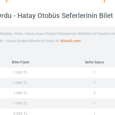
du - Hatay Otobüs Seferlerinin Bilet 
akika. Ordu - Hatay Arası Otobüs Firmalarının Biletleri ve Fiyatları Ka
du - Hatay Otobüs Biletlerini Satın Al:
biletall.com
!
Bilet Fiyatı
Sefer Sayısı
1.820 TL
1
1.850 TL
1
1.890 TL
5
1.900 TL
1
2.000 TL
1