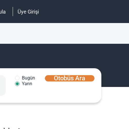
ula
Üye Girişi
Otobüs Ara
Bugün
Yarın