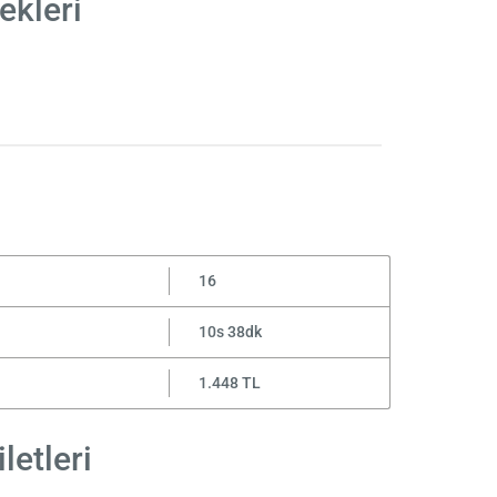
ekleri
16
10s 38dk
1.448 TL
letleri