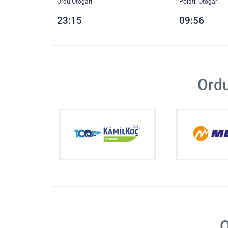
Ordu Otogarı
Polatlı Otogarı
23:15
09:56
Ordu
O