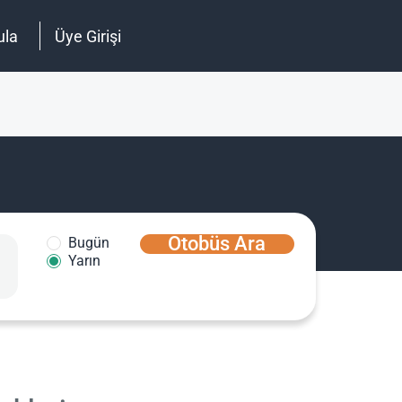
ula
Üye Girişi
Otobüs Ara
Bugün
Yarın