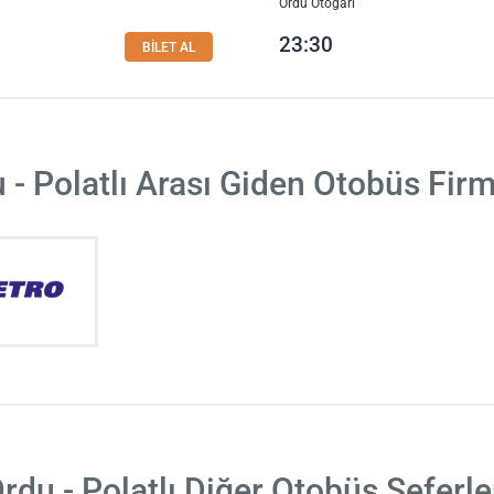
Ordu Otogarı
23:30
BİLET AL
 - Polatlı Arası Giden Otobüs Firm
rdu - Polatlı Diğer Otobüs Seferle