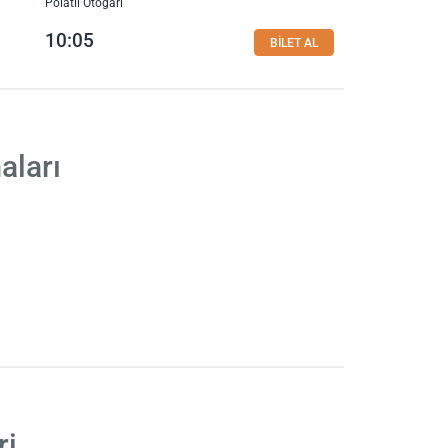
Polatlı Otogarı
10:05
BİLET AL
aları
ri