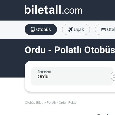
Otobüs
Uçak
Ote
Ordu - Polatlı Otobüs
Nereden
Otobüs Bileti
Polatlı
Ordu - Polatlı