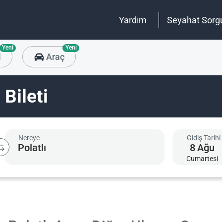
Yardım
Seyahat Sorg
Yeni
Yeni
l
Araç
 Bileti
Nereye
Gidiş Tarihi
8
Ağu
Cumartesi