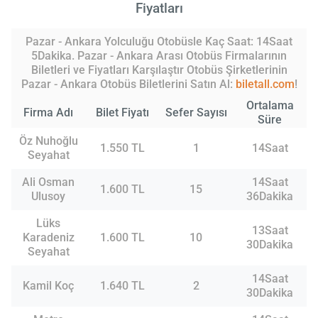
Fiyatları
Pazar - Ankara Yolculuğu Otobüsle Kaç Saat: 14Saat
5Dakika. Pazar - Ankara Arası Otobüs Firmalarının
Biletleri ve Fiyatları Karşılaştır Otobüs Şirketlerinin
Pazar - Ankara Otobüs Biletlerini Satın Al:
biletall.com
!
Ortalama
Firma Adı
Bilet Fiyatı
Sefer Sayısı
Süre
Öz Nuhoğlu
1.550 TL
1
14Saat
Seyahat
Ali Osman
14Saat
1.600 TL
15
Ulusoy
36Dakika
Lüks
13Saat
Karadeniz
1.600 TL
10
30Dakika
Seyahat
14Saat
Kamil Koç
1.640 TL
2
30Dakika