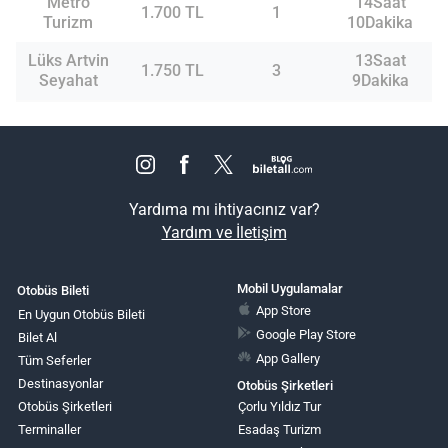
Metro
14Saat
1.700 TL
1
Turizm
10Dakika
Lüks Artvin
13Saat
1.750 TL
3
Seyahat
9Dakika
Yardıma mı ihtiyacınız var?
Yardım ve İletişim
Mobil Uygulamalar
Otobüs Bileti
App Store
En Uygun Otobüs Bileti
Google Play Store
Bilet Al
App Gallery
Tüm Seferler
Destinasyonlar
Otobüs Şirketleri
Otobüs Şirketleri
Çorlu Yıldız Tur
Terminaller
Esadaş Turizm