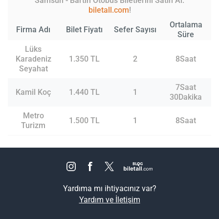
Samsun - Bartın Otobüs Biletlerini Satın Al:
biletall.com
!
Ortalama
Firma Adı
Bilet Fiyatı
Sefer Sayısı
Süre
Lüks
Karadeniz
1.350 TL
2
8Saat
Seyahat
7Saat
Kamil Koç
1.440 TL
1
30Dakika
Metro
1.500 TL
1
8Saat
Turizm
Yardıma mı ihtiyacınız var?
Yardım ve İletişim