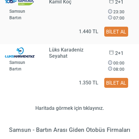
Kamil Koç
2+1
Samsun
23:30
Bartın
07:00
1.440 TL
BİLET AL
Lüks Karadeniz
2+1
Seyahat
Samsun
00:00
Bartın
08:00
1.350 TL
BİLET AL
Haritada görmek için tıklayınız.
Samsun - Bartın Arası Giden Otobüs Firmaları