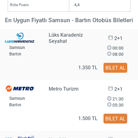
Rota Puanı
4,4
En Uygun Fiyatlı Samsun - Bartın Otobüs Biletleri
Lüks Karadeniz
2+1
Seyahat
Samsun
00:00
Bartın
08:00
1.350 TL
BİLET AL
Metro Turizm
2+1
Samsun
21:30
Bartın
05:30
1.500 TL
BİLET AL