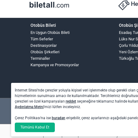
He
Otobüs Bileti
Otobüs Şi
En Uygun Otobüs Bileti
Esadaş Tu
Tüm Seferler
Lüks Nur 
Destinasyonlar
Çorlu Yıldı
Otobüs Şirketleri
Yeni Özle
Terminaller
Türkoğlu T
Kampanya ve Promosyonlar
İnternet Sitesi’nde çerezler yoluyla kişisel veri işlenmekte olup gerekli olan 
hizmetlerinin sunulması amacı ile kullanılmaktadır. Tercihleriniz doğrultusu
çerezleri ve özel kampanyaları
reddet
seçeneğine tıklamanız halinde kull
Aydınlatma Metni
’mizi lütfen inceleyiniz.
Çerez Politikası’na ise
buradan
erişebilir, çerez ayarlarınızı aşağıdaki panel
Otel rezervasyon ve otobüs bileti işlemleri için: O
Tümünü Kabul Et
Uçak bileti işlemleri için: Biletall Turizm Seyahat A