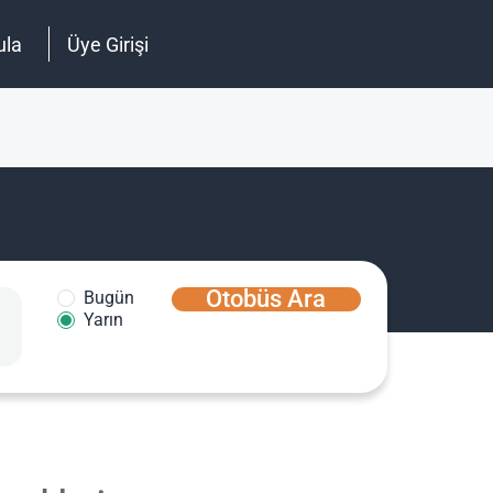
ula
Üye Girişi
Otobüs Ara
Bugün
Yarın