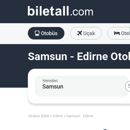
Otobüs
Uçak
Ote
Samsun - Edirne Otob
Nereden
Otobüs Bileti
Edirne
Samsun - Edirne