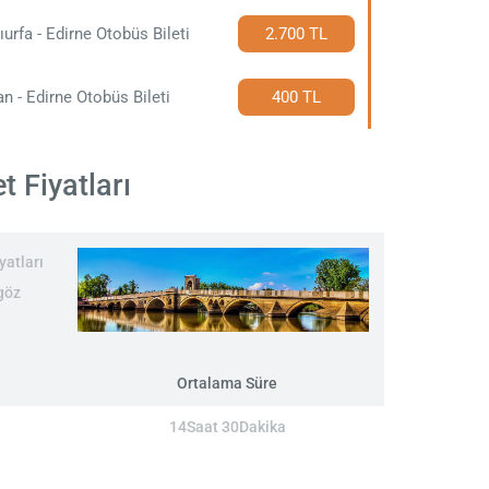
ıurfa - Edirne Otobüs Bileti
2.700 TL
n - Edirne Otobüs Bileti
400 TL
 Fiyatları
yatları
göz
Ortalama Süre
14Saat 30Dakika