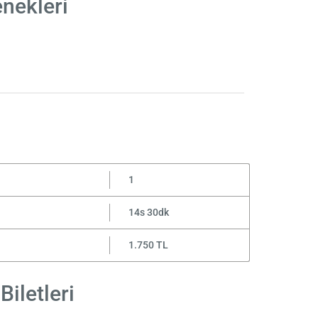
nekleri
1
14s 30dk
1.750 TL
iletleri