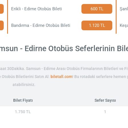
Erikli - Edirne Otobüs Bileti
600 TL
Şanl
Bandırma - Edirne Otobüs Bileti
1.120 TL
Keşa
sun - Edirne Otobüs Seferlerinin Bilet
at 30Dakika. Samsun - Edirne Arası Otobüs Firmalarının Biletleri ve Fi
 Otobüs Biletlerini Satın Al:
biletall.com
! Bu rotadaki seferlere hemen 
atabilirsiniz.
Bilet Fiyatı
Sefer Sayısı
1.750 TL
1