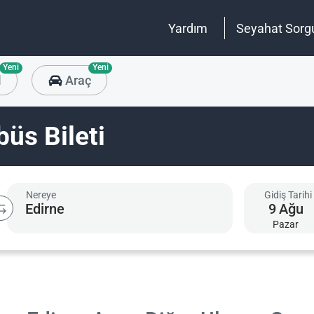
Yardım
Seyahat Sorg
Yeni
Yeni
l
Araç
üs Bileti
Nereye
Gidiş Tarihi
9
Ağu
Pazar