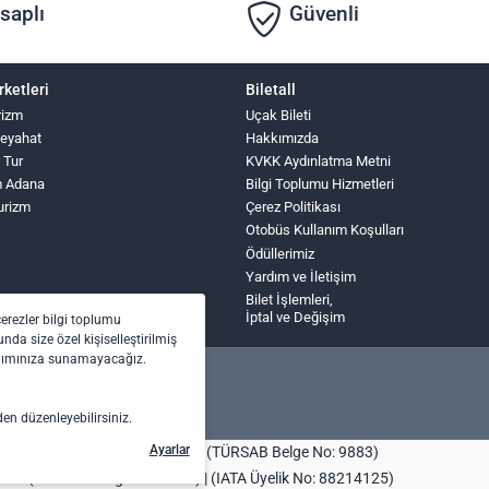
saplı
Güvenli
rketleri
Biletall
rizm
Uçak Bileti
Seyahat
Hakkımızda
z Tur
KVKK Aydınlatma Metni
m Adana
Bilgi Toplumu Hizmetleri
urizm
Çerez Politikası
Otobüs Kullanım Koşulları
Ödüllerimiz
Yardım ve İletişim
Bilet İşlemleri,
İptal ve Değişim
çerezler bilgi toplumu
nda size özel kişiselleştirilmiş
anımınıza sunamayacağız.
den düzenleyebilirsiniz.
Ayarlar
bilet.com Turizm Seyahat Acentası (TÜRSAB Belge No: 9883)
centası (TÜRSAB Belge No: 4443) | (IATA Üyelik No: 88214125)