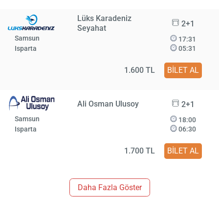
Lüks Karadeniz
2+1
Seyahat
Samsun
17:31
Isparta
05:31
1.600 TL
BİLET AL
Ali Osman Ulusoy
2+1
Samsun
18:00
Isparta
06:30
1.700 TL
BİLET AL
Daha Fazla Göster