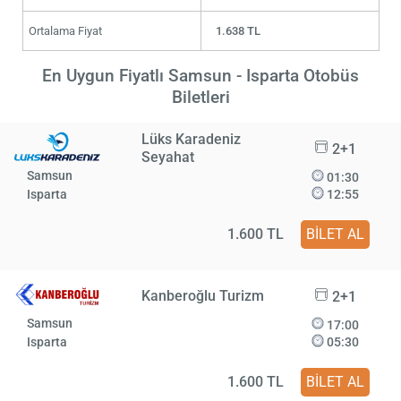
Ortalama Fiyat
1.638 TL
En Uygun Fiyatlı Samsun - Isparta Otobüs
Biletleri
Lüks Karadeniz
2+1
Seyahat
Samsun
01:30
Isparta
12:55
1.600 TL
BİLET AL
Kanberoğlu Turizm
2+1
Samsun
17:00
Isparta
05:30
1.600 TL
BİLET AL