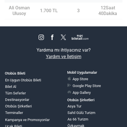
Ali Osman
12Saat
1.700 TL
3
Ulusoy
40Dakika
Yardıma mı ihtiyacınız var?
Yardım ve İletişim
Mobil Uygulamalar
Otobüs Bileti
App Store
En Uygun Otobüs Bileti
Google Play Store
Bilet Al
App Gallery
Tüm Seferler
Destinasyonlar
Otobüs Şirketleri
Otobüs Şirketleri
Asya Tur
Terminaller
Sahil Gülü Turizm
As 66 Turizm
Kampanya ve Promosyonlar
Özkaymak
Uçak Bileti