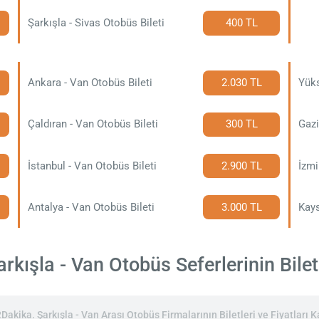
Şarkışla - Sivas Otobüs Bileti
400 TL
Ankara - Van Otobüs Bileti
2.030 TL
Yüks
Çaldıran - Van Otobüs Bileti
300 TL
Gazi
İstanbul - Van Otobüs Bileti
2.900 TL
İzmi
Antalya - Van Otobüs Bileti
3.000 TL
Kays
rkışla - Van Otobüs Seferlerinin Bilet 
kika. Şarkışla - Van Arası Otobüs Firmalarının Biletleri ve Fiyatları Ka