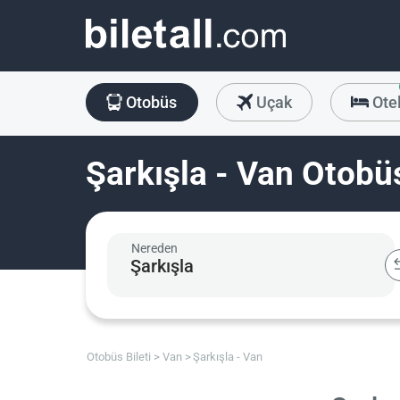
Otobüs
Uçak
Ote
Şarkışla - Van Otobüs
Nereden
Otobüs Bileti
Van
Şarkışla - Van