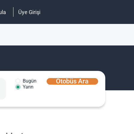
ula
Üye Girişi
Otobüs Ara
Bugün
Yarın