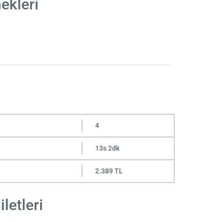
ekleri
4
13s 2dk
2.389 TL
letleri