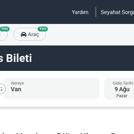
Yardım
Seyahat Sorg
Yeni
Yeni
l
Araç
 Bileti
Nereye
Gidiş Tarihi
9
Ağu
Pazar