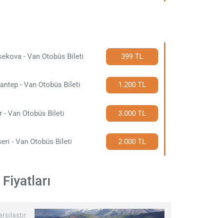
ekova - Van Otobüs Bileti
399 TL
antep - Van Otobüs Bileti
1.200 TL
r - Van Otobüs Bileti
3.000 TL
eri - Van Otobüs Bileti
2.000 TL
Fiyatları
rşılaştır