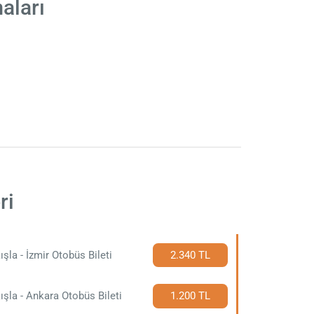
aları
ri
ışla - İzmir Otobüs Bileti
2.340 TL
ışla - Ankara Otobüs Bileti
1.200 TL