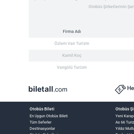
Otobüs Şirketlerinin Şar
Firma Adı
Özlem Van Turizm
Kamil Koç
Vangölü Turizm
He
Otobüs Bileti
Otobüs Şi
En Uygun Otobüs Bileti
Yeni Karap
Tüm Seferler
As 66 Turi
Destinasyonlar
Yıldız Mutl