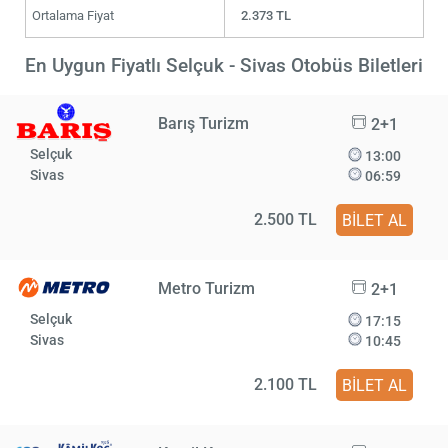
Ortalama Fiyat
2.373 TL
En Uygun Fiyatlı Selçuk - Sivas Otobüs Biletleri
Barış Turizm
2+1
Selçuk
13:00
Sivas
06:59
2.500 TL
BİLET AL
Metro Turizm
2+1
Selçuk
17:15
Sivas
10:45
2.100 TL
BİLET AL