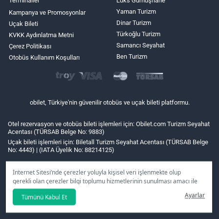
Terminaller
Lüks Gümüşhane
Yaman Turizm
Kampanya ve Promosyonlar
Dinar Turizm
Uçak Bileti
Türkoğlu Turizm
KVKK Aydınlatma Metni
Samancı Seyahat
Çerez Politikası
Ben Turizm
Otobüs Kullanım Koşulları
obilet, Türkiye'nin güvenilir otobüs ve uçak bileti platformu.
Otel rezervasyon ve otobüs bileti işlemleri için: Obilet.com Turizm Seyahat
Acentası (TÜRSAB Belge No: 9883)
Uçak bileti işlemleri için: Biletall Turizm Seyahat Acentası (TÜRSAB Belge
No: 4443) | (IATA Üyelik No: 88214125)
İnternet Sitesi’nde çerezler yoluyla kişisel veri işlenmekte olup
gerekli olan çerezler bilgi toplumu hizmetlerinin sunulması amacı ile
kullanılmaktadır. Tercihleriniz doğrultusunda size özel
Ayarlar
Tümünü Kabul Et
kişiselleştirilmiş çerezleri ve özel kampanyaları
reddet
seçeneğine
tıklamanız halinde kullanımınıza sunamayacağız.
Aydınlatma Metni
’mizi lütfen inceleyiniz.