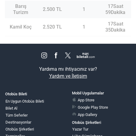
Barış
17Saat
2.500 TL
1
Turizm
59Dakika
17Saat
Kamil Koç
2.520 TL
1
35Dakika
Yardıma mı ihtiyacınız var?
Yardım ve İletişim
Mobil Uygulamalar
Otobüs Bileti
App Store
En Uygun Otobüs Bileti
Google Play Store
Bilet Al
App Gallery
Tüm Seferler
Destinasyonlar
Otobüs Şirketleri
Otobüs Şirketleri
Yazar Tur