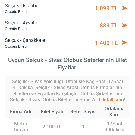
Selçuk - İstanbul
1.099 TL
Otobüs Bileti
Selçuk - Ayvalık
889 TL
Otobüs Bileti
Selçuk - Çanakkale
1.400 TL
Otobüs Bileti
Uygun Selçuk - Sivas Otobüs Seferlerinin Bilet
Fiyatları
Selçuk - Sivas Yolculuğu Otobüsle Kaç Saat: 17Saat
41Dakika. Selçuk - Sivas Arası Otobüs Firmalarının
Biletleri ve Fiyatları Karşılaştır Otobüs Şirketlerinin
Selçuk - Sivas Otobüs Biletlerini Satın Al:
biletall.com
!
Ortalama
Firma Adı
Bilet Fiyatı
Sefer Sayısı
Süre
Metro
17Saat
2.100 TL
1
Turizm
30Dakika