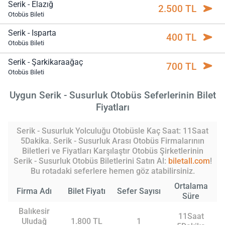
Serik - Elazığ
2.500 TL
Otobüs Bileti
Serik - Isparta
400 TL
Otobüs Bileti
Serik - Şarkikaraağaç
700 TL
Otobüs Bileti
Uygun Serik - Susurluk Otobüs Seferlerinin Bilet
Fiyatları
Serik - Susurluk Yolculuğu Otobüsle Kaç Saat: 11Saat
5Dakika. Serik - Susurluk Arası Otobüs Firmalarının
Biletleri ve Fiyatları Karşılaştır Otobüs Şirketlerinin
Serik - Susurluk Otobüs Biletlerini Satın Al:
biletall.com
!
Bu rotadaki seferlere hemen göz atabilirsiniz.
Ortalama
Firma Adı
Bilet Fiyatı
Sefer Sayısı
Süre
Balıkesir
11Saat
Uludağ
1.800 TL
1