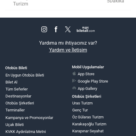
5Dakika
Turizm
Yardıma mı ihtiyacınız var?
Yardım ve İletişim
Mobil Uygulamalar
Otobüs Bileti
App Store
En Uygun Otobüs Bileti
Google Play Store
Bilet Al
App Gallery
Tüm Seferler
Destinasyonlar
Otobüs Şirketleri
Otobüs Şirketleri
Uras Turizm
Terminaller
Genç Tur
Öz Gülaras Turizm
Kampanya ve Promosyonlar
Karakaşoğlu Turizm
Uçak Bileti
Karapınar Seyahat
KVKK Aydınlatma Metni