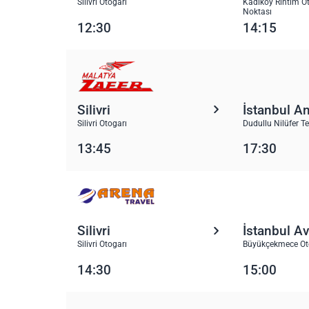
Silivri Otogarı
Kadıköy Rıhtım Ot
Noktası
12:30
14:15
Silivri
İstanbul A
Silivri Otogarı
Dudullu Nilüfer T
13:45
17:30
Silivri
İstanbul A
Silivri Otogarı
Büyükçekmece Oto
14:30
15:00