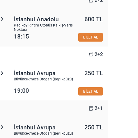
2+2
İstanbul Anadolu
600 TL
Kadıköy Rıhtım Otobüs Kalkış-Varış
Noktası
18:15
BİLET AL
2+2
İstanbul Avrupa
250 TL
Büyükçekmece Otogarı (Beylikdüzü)
19:00
BİLET AL
2+1
İstanbul Avrupa
250 TL
Büyükçekmece Otogarı (Beylikdüzü)