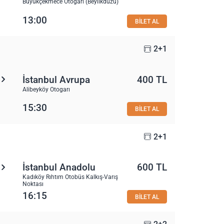
Büyükçekmece Otogarı (Beylikdüzü)
13:00
BİLET AL
2+1
İstanbul Avrupa
400 TL
Alibeyköy Otogarı
15:30
BİLET AL
2+1
İstanbul Anadolu
600 TL
Kadıköy Rıhtım Otobüs Kalkış-Varış
Noktası
16:15
BİLET AL