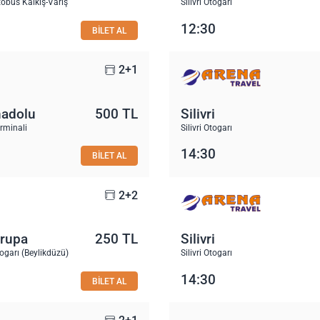
obüs Kalkış-Varış
Silivri Otogarı
12:30
BİLET AL
2+1
nadolu
500 TL
Silivri
erminali
Silivri Otogarı
14:30
BİLET AL
2+2
vrupa
250 TL
Silivri
garı (Beylikdüzü)
Silivri Otogarı
14:30
BİLET AL