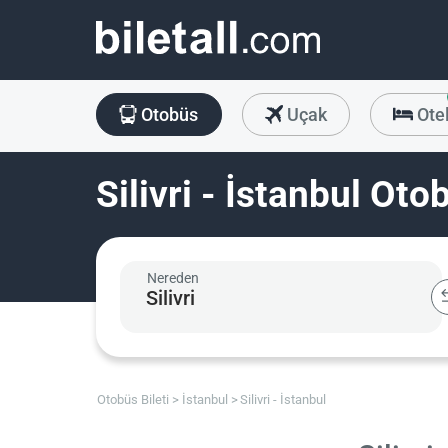
Otobüs
Uçak
Ote
Silivri - İstanbul Oto
Nereden
Otobüs Bileti
İstanbul
Silivri - İstanbul