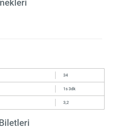
enekleri
34
1s 3dk
3,2
iletleri