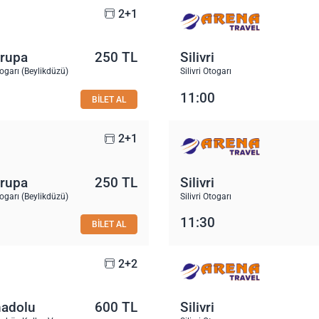
2+1
vrupa
250 TL
Silivri
garı (Beylikdüzü)
Silivri Otogarı
11:00
BİLET AL
2+1
vrupa
250 TL
Silivri
garı (Beylikdüzü)
Silivri Otogarı
11:30
BİLET AL
2+2
nadolu
600 TL
Silivri