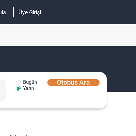
ula
Üye Girişi
Otobüs Ara
Bugün
Yarın