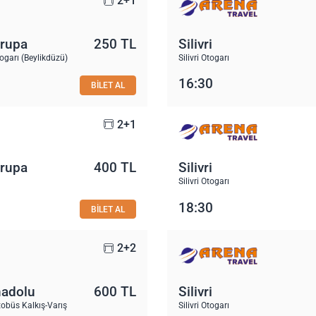
2+1
vrupa
250 TL
Silivri
garı (Beylikdüzü)
Silivri Otogarı
16:30
BİLET AL
2+1
vrupa
400 TL
Silivri
Silivri Otogarı
18:30
BİLET AL
2+2
nadolu
600 TL
Silivri
obüs Kalkış-Varış
Silivri Otogarı