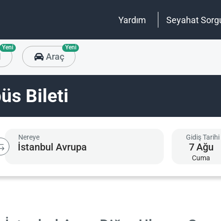
Yardım
Seyahat Sorg
Yeni
Yeni
l
Araç
büs Bileti
Nereye
Gidiş Tarihi
7
Ağu
Cuma