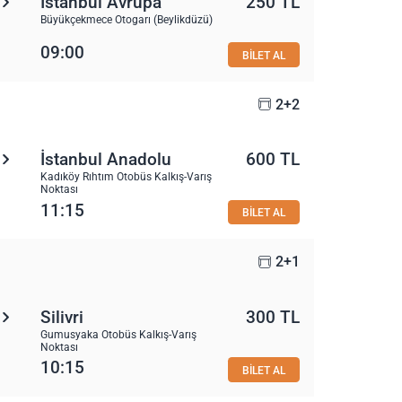
İstanbul Avrupa
250 TL
Büyükçekmece Otogarı (Beylikdüzü)
09:00
BİLET AL
2+2
İstanbul Anadolu
600 TL
Kadıköy Rıhtım Otobüs Kalkış-Varış
Noktası
11:15
BİLET AL
2+1
Silivri
300 TL
Gumusyaka Otobüs Kalkış-Varış
Noktası
10:15
BİLET AL