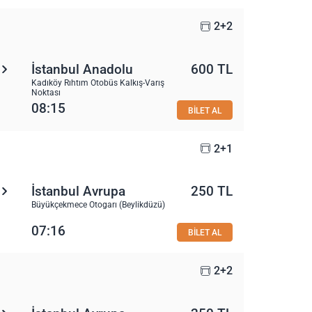
2+2
İstanbul Anadolu
600 TL
Kadıköy Rıhtım Otobüs Kalkış-Varış
Noktası
08:15
BİLET AL
2+1
İstanbul Avrupa
250 TL
Büyükçekmece Otogarı (Beylikdüzü)
07:16
BİLET AL
2+2