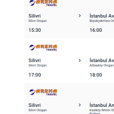
Silivri
İstanbul A
Silivri Otogarı
Büyükçekmece Oto
15:30
16:00
Silivri
İstanbul A
Silivri Otogarı
Alibeyköy Otogarı
17:00
18:00
Silivri
İstanbul A
Silivri Otogarı
Kadıköy Rıhtım Ot
Noktası