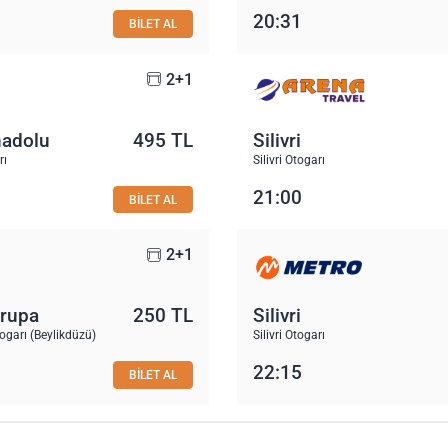
20:31
BİLET AL
2+1
nadolu
495 TL
Silivri
rı
Silivri Otogarı
21:00
BİLET AL
2+1
vrupa
250 TL
Silivri
garı (Beylikdüzü)
Silivri Otogarı
22:15
BİLET AL