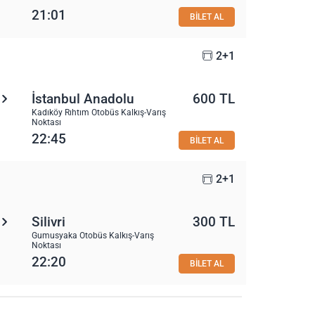
21:01
BİLET AL
2+1
İstanbul Anadolu
600 TL
Kadıköy Rıhtım Otobüs Kalkış-Varış
Noktası
22:45
BİLET AL
2+1
Silivri
300 TL
Gumusyaka Otobüs Kalkış-Varış
Noktası
22:20
BİLET AL