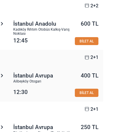
2+2
İstanbul Anadolu
600 TL
Kadıköy Rıhtım Otobüs Kalkış-Varış
Noktası
12:45
BİLET AL
2+1
İstanbul Avrupa
400 TL
Alibeyköy Otogarı
12:30
BİLET AL
2+1
İstanbul Avrupa
250 TL