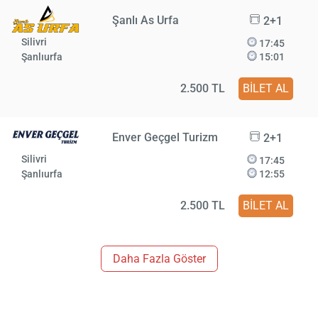
Şanlı As Urfa
2+1
Silivri
17:45
Şanlıurfa
15:01
2.500 TL
BİLET AL
Enver Geçgel Turizm
2+1
Silivri
17:45
Şanlıurfa
12:55
2.500 TL
BİLET AL
Daha Fazla Göster