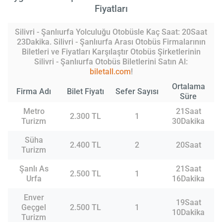
Fiyatları
Silivri - Şanlıurfa Yolculuğu Otobüsle Kaç Saat: 20Saat
23Dakika. Silivri - Şanlıurfa Arası Otobüs Firmalarının
Biletleri ve Fiyatları Karşılaştır Otobüs Şirketlerinin
Silivri - Şanlıurfa Otobüs Biletlerini Satın Al:
biletall.com
!
Ortalama
Firma Adı
Bilet Fiyatı
Sefer Sayısı
Süre
Metro
21Saat
2.300 TL
1
Turizm
30Dakika
Süha
2.400 TL
2
20Saat
Turizm
Şanlı As
21Saat
2.500 TL
1
Urfa
16Dakika
Enver
19Saat
Geçgel
2.500 TL
1
10Dakika
Turizm