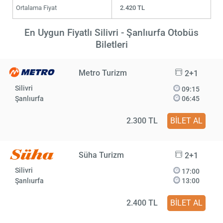
Ortalama Fiyat
2.420 TL
En Uygun Fiyatlı Silivri - Şanlıurfa Otobüs
Biletleri
Metro Turizm
2+1
Silivri
09:15
Şanlıurfa
06:45
2.300 TL
BİLET AL
Süha Turizm
2+1
Silivri
17:00
Şanlıurfa
13:00
2.400 TL
BİLET AL