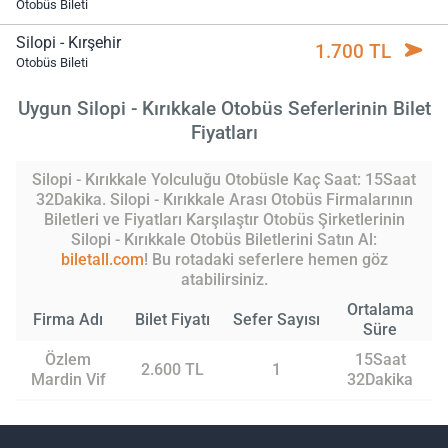
Otobüs Bileti
Silopi - Kırşehir
1.700 TL
Otobüs Bileti
Uygun Silopi - Kırıkkale Otobüs Seferlerinin Bilet
Fiyatları
Silopi - Kırıkkale Yolculuğu Otobüsle Kaç Saat: 15Saat
32Dakika. Silopi - Kırıkkale Arası Otobüs Firmalarının
Biletleri ve Fiyatları Karşılaştır Otobüs Şirketlerinin
Silopi - Kırıkkale Otobüs Biletlerini Satın Al:
biletall.com
! Bu rotadaki seferlere hemen göz
atabilirsiniz.
Ortalama
Firma Adı
Bilet Fiyatı
Sefer Sayısı
Süre
Özlem
15Saat
2.600 TL
1
Mardin Vif
32Dakika