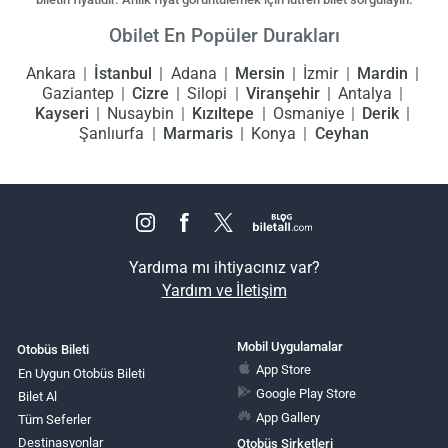
Obilet En Popüler Durakları
Ankara
İstanbul
Adana
Mersin
İzmir
Mardin
Gaziantep
Cizre
Silopi
Viranşehir
Antalya
Kayseri
Nusaybin
Kızıltepe
Osmaniye
Derik
Şanlıurfa
Marmaris
Konya
Ceyhan
Yardıma mı ihtiyacınız var?
Yardım ve İletişim
Mobil Uygulamalar
Otobüs Bileti
App Store
En Uygun Otobüs Bileti
Google Play Store
Bilet Al
App Gallery
Tüm Seferler
Destinasyonlar
Otobüs Şirketleri