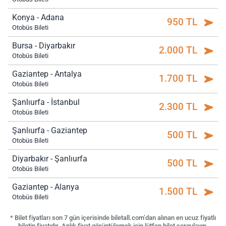
Konya - Adana
950 TL
Otobüs Bileti
Bursa - Diyarbakır
2.000 TL
Otobüs Bileti
Gaziantep - Antalya
1.700 TL
Otobüs Bileti
Şanlıurfa - İstanbul
2.300 TL
Otobüs Bileti
Şanlıurfa - Gaziantep
500 TL
Otobüs Bileti
Diyarbakır - Şanlıurfa
500 TL
Otobüs Bileti
Gaziantep - Alanya
1.500 TL
Otobüs Bileti
* Bilet fiyatları son 7 gün içerisinde biletall.com’dan alınan en ucuz fiyatlı
biletin fiyatıdır. Anlık fiyat görüntülemek için lütfen bilet sorgulayın.