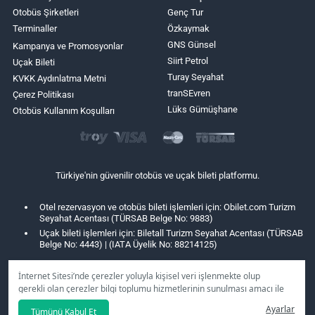
Otobüs Şirketleri
Genç Tur
Terminaller
Özkaymak
GNS Günsel
Kampanya ve Promosyonlar
Siirt Petrol
Uçak Bileti
Turay Seyahat
KVKK Aydınlatma Metni
tranSEvren
Çerez Politikası
Lüks Gümüşhane
Otobüs Kullanım Koşulları
Türkiye'nin güvenilir otobüs ve uçak bileti platformu.
Otel rezervasyon ve otobüs bileti işlemleri için: Obilet.com Turizm
Seyahat Acentası (TÜRSAB Belge No: 9883)
Uçak bileti işlemleri için: Biletall Turizm Seyahat Acentası (TÜRSAB
Belge No: 4443) | (IATA Üyelik No: 88214125)
İnternet Sitesi’nde çerezler yoluyla kişisel veri işlenmekte olup
gerekli olan çerezler bilgi toplumu hizmetlerinin sunulması amacı ile
kullanılmaktadır. Tercihleriniz doğrultusunda size özel
Ayarlar
Tümünü Kabul Et
kişiselleştirilmiş çerezleri ve özel kampanyaları
reddet
seçeneğine