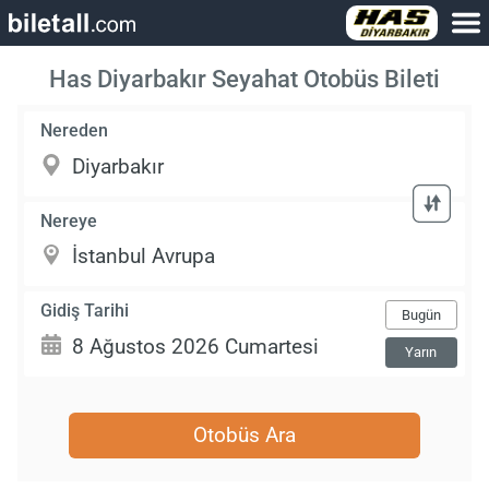
Has Diyarbakır Seyahat Otobüs Bileti
Nereden
Nereye
Gidiş Tarihi
Bugün
Yarın
Otobüs Ara