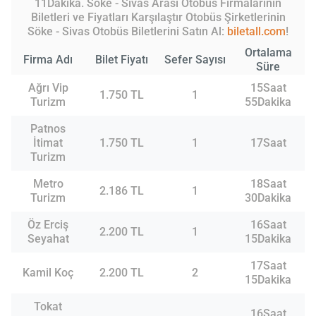
11Dakika. Söke - Sivas Arası Otobüs Firmalarının
Biletleri ve Fiyatları Karşılaştır Otobüs Şirketlerinin
Söke - Sivas Otobüs Biletlerini Satın Al:
biletall.com
!
Ortalama
Firma Adı
Bilet Fiyatı
Sefer Sayısı
Süre
Ağrı Vip
15Saat
1.750 TL
1
Turizm
55Dakika
Patnos
İtimat
1.750 TL
1
17Saat
Turizm
Metro
18Saat
2.186 TL
1
Turizm
30Dakika
Öz Erciş
16Saat
2.200 TL
1
Seyahat
15Dakika
17Saat
Kamil Koç
2.200 TL
2
15Dakika
Tokat
16Saat