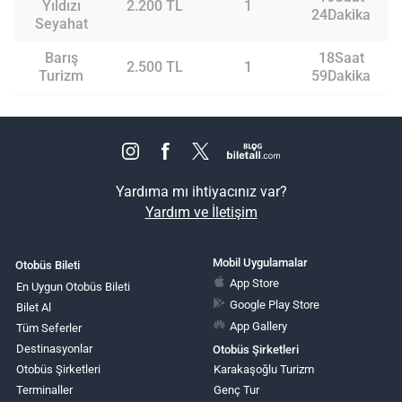
Yıldızı
2.200 TL
1
24Dakika
Seyahat
Barış
18Saat
2.500 TL
1
Turizm
59Dakika
Yardıma mı ihtiyacınız var?
Yardım ve İletişim
Mobil Uygulamalar
Otobüs Bileti
App Store
En Uygun Otobüs Bileti
Google Play Store
Bilet Al
App Gallery
Tüm Seferler
Destinasyonlar
Otobüs Şirketleri
Otobüs Şirketleri
Karakaşoğlu Turizm
Terminaller
Genç Tur