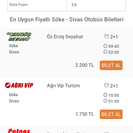
Rota Puanı
2,6
En Uygun Fiyatlı Söke - Sivas Otobüs Biletleri
Öz Erciş Seyahat
2+1
Söke
09:45
Sivas
02:00
2.200 TL
BİLET AL
Ağrı Vip Turizm
2+1
Söke
10:00
Sivas
01:55
1.750 TL
BİLET AL