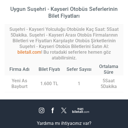
Uygun Suşehri - Kayseri Otobüs Seferlerinin
Bilet Fiyatları
Suşehri - Kayseri Yolculuğu Otobüsle Kaç Saat: 5Saat
5Dakika. Suşehri - Kayseri Arası Otobüs Firmalarının
Biletleri ve Fiyatları Karşılaştır Otobüs Şirketlerinin
Suşehri - Kayseri Otobüs Biletlerini Satın Al:
biletall.com
! Bu rotadaki seferlere hemen göz
atabilirsiniz.
Ortalama
Firma Adı
Bilet Fiyatı
Sefer Sayısı
Süre
Yeni As
5Saat
1.600 TL
1
Bayburt
5Dakika
Yardıma mı ihtiyacınız var?