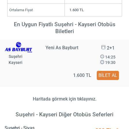
Ortalama Fiyat
1.600 TL
En Uygun Fiyatlı Suşehri - Kayseri Otobüs
Biletleri
Yeni As Bayburt
2+1
Suşehri
14:25
Kayseri
19:30
1.600 TL
BİLET AL
Haritada görmek için tıklayınız.
Suşehri - Kayseri Diğer Otobüs Seferleri
Suşehri - Sivas