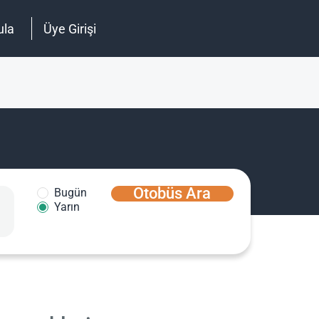
ula
Üye Girişi
Otobüs Ara
Bugün
Yarın