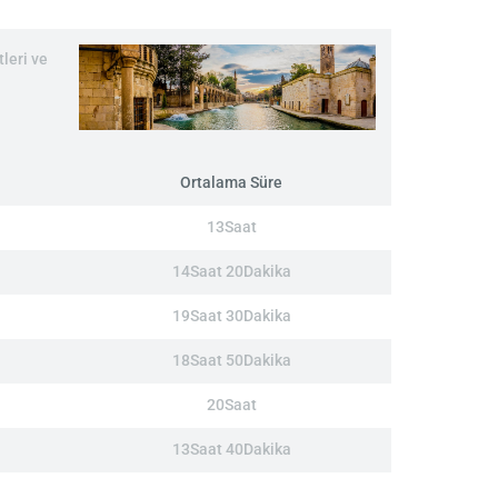
leri ve
Ortalama Süre
13Saat
14Saat 20Dakika
19Saat 30Dakika
18Saat 50Dakika
20Saat
13Saat 40Dakika