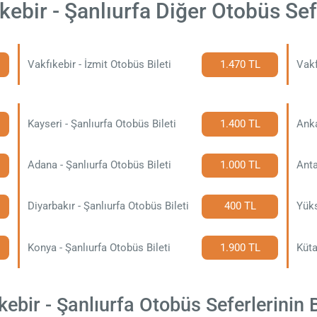
kebir - Şanlıurfa Diğer Otobüs Sef
Vakfıkebir - İzmit Otobüs Bileti
1.470 TL
Vakf
Kayseri - Şanlıurfa Otobüs Bileti
1.400 TL
Anka
Adana - Şanlıurfa Otobüs Bileti
1.000 TL
Anta
Diyarbakır - Şanlıurfa Otobüs Bileti
400 TL
Konya - Şanlıurfa Otobüs Bileti
1.900 TL
Küta
ebir - Şanlıurfa Otobüs Seferlerinin Bi