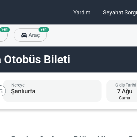
Yardım
Seyahat Sorg
Yeni
Yeni
l
Araç
a Otobüs Bileti
Nereye
Gidiş Tarihi
7
Ağu
Cuma