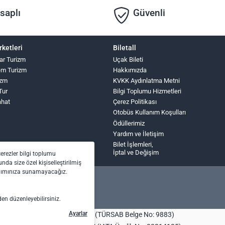
saplı
Güvenli
rketleri
Biletall
ar Turizm
Uçak Bileti
lem Turizm
Hakkımızda
izm
KVKK Aydınlatma Metni
Tur
Bilgi Toplumu Hizmetleri
ahat
Çerez Politikası
Otobüs Kullanım Koşulları
Ödüllerimiz
Yardım ve İletişim
Bilet İşlemleri,
İptal ve Değişim
çerezler bilgi toplumu
nda size özel kişiselleştirilmiş
anımınıza sunamayacağız.
den düzenleyebilirsiniz.
Ayarlar
bilet.com Turizm Seyahat Acentası (TÜRSAB Belge No: 9883)