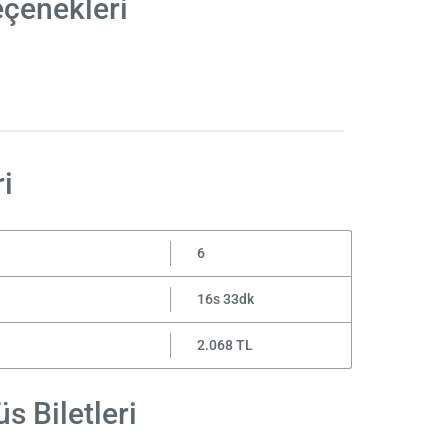
eçenekleri
i
6
16s 33dk
2.068 TL
s Biletleri