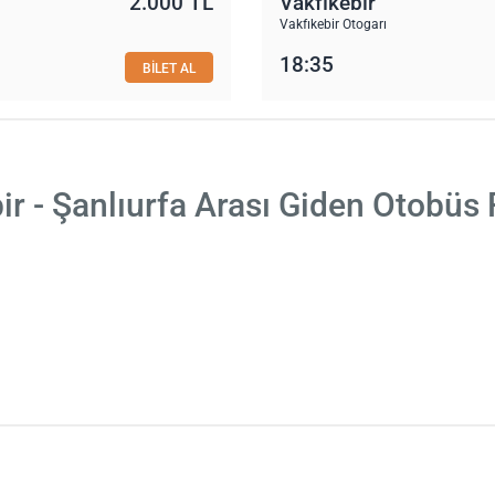
2.000 TL
Vakfıkebir
Vakfıkebir Otogarı
18:35
BİLET AL
ir - Şanlıurfa Arası Giden Otobüs 