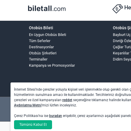
He
Otobüs Bileti
Otobüs Şi
En Uygun Otobüs Bileti
Bayburt Uç
Tüm Seferler
Divriği Öz
Destinasyonlar
Çağlar Tur
Otobüs Şirketleri
Keşanlılar 
Terminaller
Didim Sey
Kampanya ve Promosyonlar
İnternet Sitesi’nde çerezler yoluyla kişisel veri işlenmekte olup gerekli olan 
hizmetlerinin sunulması amacı ile kullanılmaktadır. Tercihleriniz doğrultusu
çerezleri ve özel kampanyaları
reddet
seçeneğine tıklamanız halinde kull
Aydınlatma Metni
’mizi lütfen inceleyiniz.
Çerez Politikası’na ise
buradan
erişebilir, çerez ayarlarınızı aşağıdaki panel
Otel rezervasyon ve otobüs bileti işlemleri için: O
Tümünü Kabul Et