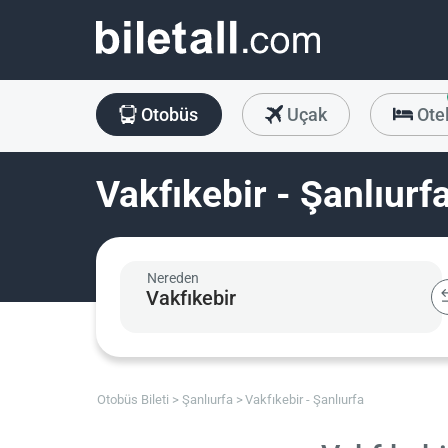
Otobüs
Uçak
Ote
Vakfıkebir - Şanlıurf
Nereden
Otobüs Bileti
Şanlıurfa
Vakfıkebir - Şanlıurfa