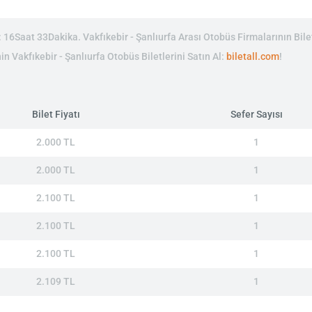
 16Saat 33Dakika. Vakfıkebir - Şanlıurfa Arası Otobüs Firmalarının Bilet
nin Vakfıkebir - Şanlıurfa Otobüs Biletlerini Satın Al:
biletall.com
!
Bilet Fiyatı
Sefer Sayısı
2.000 TL
1
2.000 TL
1
2.100 TL
1
2.100 TL
1
2.100 TL
1
2.109 TL
1