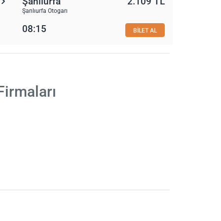
Şanlıurfa
2.109 TL
Şanlıurfa Otogarı
08:15
BİLET AL
Firmaları