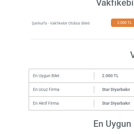
Vakfıkebi
2.000 TL
Şanlıurfa - Vakfıkebir Otobüs Bileti
En Uygun Bilet
2.000 TL
En Ucuz Firma
Star Diyarbakır
En Aktif Firma
Star Diyarbakır
En Uygun F