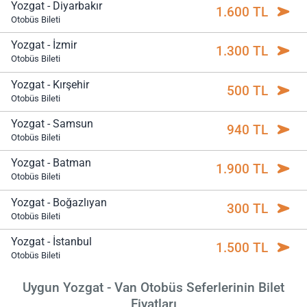
Yozgat - Diyarbakır
1.600 TL
Otobüs Bileti
Yozgat - İzmir
1.300 TL
Otobüs Bileti
Yozgat - Kırşehir
500 TL
Otobüs Bileti
Yozgat - Samsun
940 TL
Otobüs Bileti
Yozgat - Batman
1.900 TL
Otobüs Bileti
Yozgat - Boğazlıyan
300 TL
Otobüs Bileti
Yozgat - İstanbul
1.500 TL
Otobüs Bileti
Uygun Yozgat - Van Otobüs Seferlerinin Bilet
Fiyatları