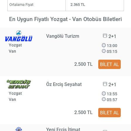
Ortalama Fiyat
2.365 TL
En Uygun Fiyatlı Yozgat - Van Otobüs Biletleri
Vangölü Turizm
2+1
Yozgat
13:00
Van
05:15
2.500 TL
BİLET AL
Öz Erciş Seyahat
2+1
Yozgat
13:55
Van
05:57
2.500 TL
BİLET AL
Yeni Erciş İtimat