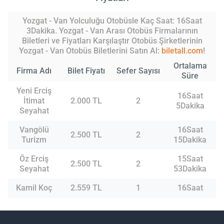
Yozgat - Van Yolculuğu Otobüsle Kaç Saat: 16Saat
3Dakika. Yozgat - Van Arası Otobüs Firmalarının
Biletleri ve Fiyatları Karşılaştır Otobüs Şirketlerinin
Yozgat - Van Otobüs Biletlerini Satın Al:
biletall.com
!
Ortalama
Firma Adı
Bilet Fiyatı
Sefer Sayısı
Süre
Yeni Erciş
16Saat
İtimat
2.000 TL
2
5Dakika
Seyahat
Vangölü
16Saat
2.500 TL
2
Turizm
15Dakika
Öz Erciş
15Saat
2.500 TL
2
Seyahat
53Dakika
Kamil Koç
2.559 TL
1
16Saat