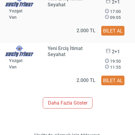
2+1
Seyahat
Yozgat
17:00
Van
09:05
2.000 TL
BİLET AL
Yeni Erciş İtimat
2+1
Seyahat
Yozgat
19:50
Van
11:55
2.000 TL
BİLET AL
Daha Fazla Göster