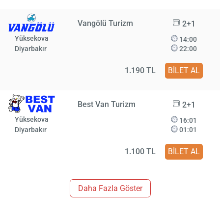
Vangölü Turizm
2+1
Yüksekova
14:00
Diyarbakır
22:00
1.190 TL
BİLET AL
Best Van Turizm
2+1
Yüksekova
16:01
Diyarbakır
01:01
1.100 TL
BİLET AL
Daha Fazla Göster