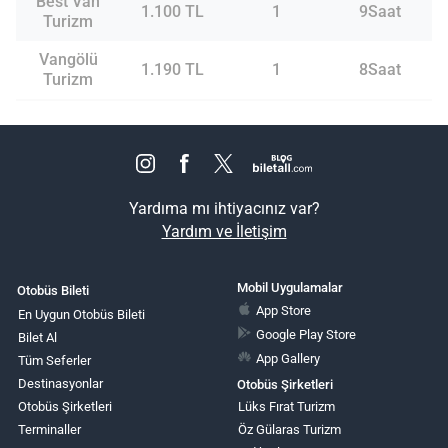
Best Van
1.100 TL
1
9Saat
Turizm
Vangölü
1.190 TL
1
8Saat
Turizm
Yardıma mı ihtiyacınız var?
Yardım ve İletişim
Mobil Uygulamalar
Otobüs Bileti
App Store
En Uygun Otobüs Bileti
Google Play Store
Bilet Al
App Gallery
Tüm Seferler
Destinasyonlar
Otobüs Şirketleri
Otobüs Şirketleri
Lüks Fırat Turizm
Terminaller
Öz Gülaras Turizm