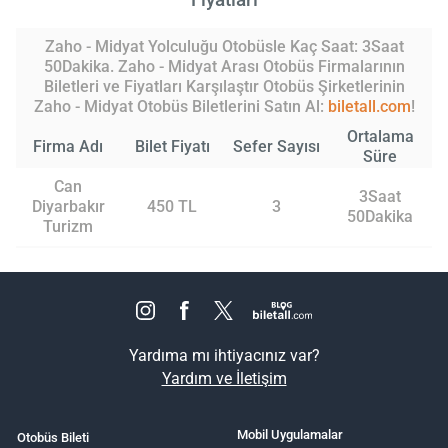
Zaho - Midyat Yolculuğu Otobüsle Kaç Saat: 3Saat
50Dakika. Zaho - Midyat Arası Otobüs Firmalarının
Biletleri ve Fiyatları Karşılaştır Otobüs Şirketlerinin
Zaho - Midyat Otobüs Biletlerini Satın Al:
biletall.com
!
Ortalama
Firma Adı
Bilet Fiyatı
Sefer Sayısı
Süre
Can
3Saat
Diyarbakır
450 TL
3
50Dakika
Turizm
Yardıma mı ihtiyacınız var?
Yardım ve İletişim
Mobil Uygulamalar
Otobüs Bileti