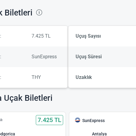
 Biletleri
:
7.425 TL
Uçuş Sayısı
:
SunExpress
Uçuş Süresi
:
THY
Uzaklık
 Uçak Biletleri
7.425 TL
lı
SunExpress
dgorica
Antalya