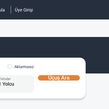
ula
Üye Girişi
Aktarmasız
Uçuş Ara
Yolcular
1 Yolcu