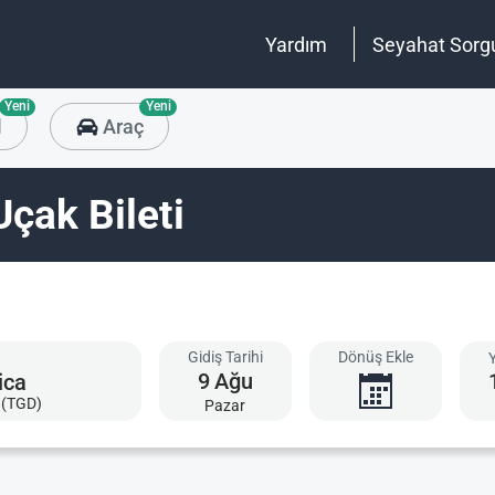
Yardım
Seyahat Sorg
Yeni
Yeni
l
Araç
çak Bileti
Gidiş Tarihi
Dönüş Ekle
9
Ağu
 (TGD)
Pazar