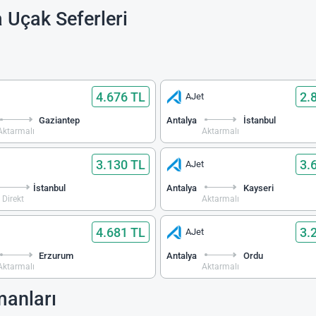
 Uçak Seferleri
4.676 TL
2.
AJet
Gaziantep
Antalya
İstanbul
Aktarmalı
Aktarmalı
3.130 TL
3.
AJet
İstanbul
Antalya
Kayseri
Direkt
Aktarmalı
4.681 TL
3.
AJet
Erzurum
Antalya
Ordu
Aktarmalı
Aktarmalı
manları