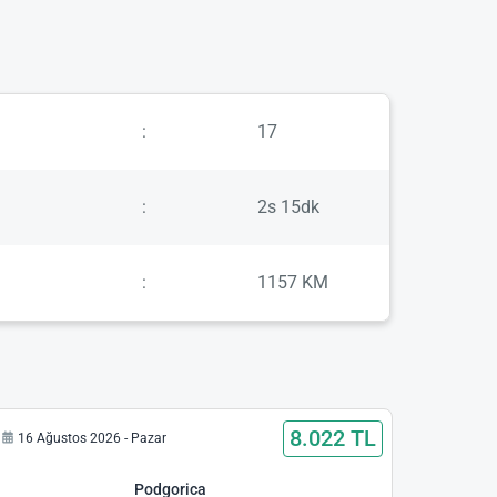
:
17
:
2s 15dk
:
1157 KM
8.022 TL
16 Ağustos 2026 - Pazar
Podgorica