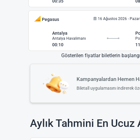
00:35
08
16 Ağustos 2026 - Pazar
Pegasus
Antalya
Po
Antalya Havalimanı
Po
00:10
11
Gösterilen fiyatlar biletlerin başlang
Kampanyalardan Hemen Ha
Biletall uygulamasını indirerek ö
Aylık Tahmini En Ucuz A