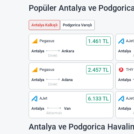
Popüler Antalya ve Podgorica
Antalya Kalkışlı
Podgorica Varışlı
1.461 TL
Pegasus
AJet
Antalya
Ankara
Antalya
Direkt
2.457 TL
Pegasus
THY
Antalya
Adana
Antalya
Direkt
6.133 TL
AJet
AJet
Antalya
Van
Antalya
Aktarmalı
Antalya ve Podgorica Havali