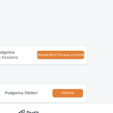
odgorica
[Shared-589-tr-TR value not found]
ç Kiralama
Podgorica Otelleri
Otel Ara
Pratik