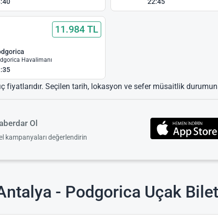
:40
22:45
11.984 TL
dgorica
dgorica Havalimanı
:35
ıç fiyatlarıdır. Seçilen tarih, lokasyon ve sefer müsaitlik durumuna
berdar Ol
zel kampanyaları değerlendirin
ntalya - Podgorica Uçak Bilet