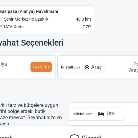
Gazipaşa (Alanya) Havalimanı
Şehir Merkezine Uzaklık:
40,0 km
IATA Kodu:
GZP
yahat Seçenekleri
alya
P
Araç
7.425 TL
Ara
rklı tarz ve bütçelere uygun
rihi bölgelerdeki butik
Otel
lpaze mevcut. Seyahatinize en
ayın.
saplı
Güvenli