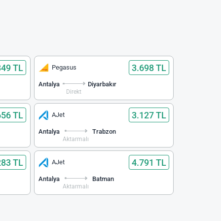
849 TL
3.698 TL
Pegasus
Antalya
Diyarbakır
Direkt
656 TL
3.127 TL
AJet
Antalya
Trabzon
Aktarmalı
283 TL
4.791 TL
AJet
Antalya
Batman
Aktarmalı