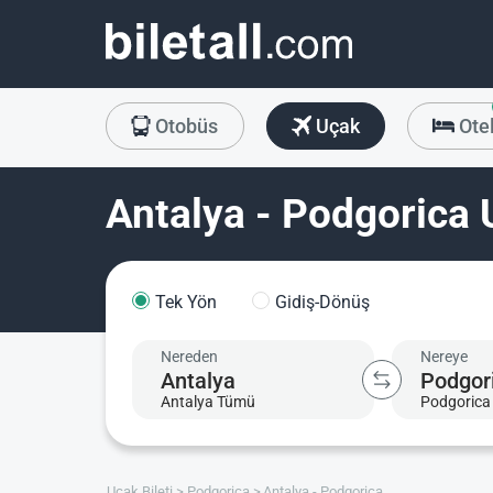
Otobüs
Uçak
Ote
Antalya - Podgorica U
Tek Yön
Gidiş-Dönüş
Nereden
Nereye
Antalya Tümü
Podgorica
Uçak Bileti
Podgorica
Antalya - Podgorica