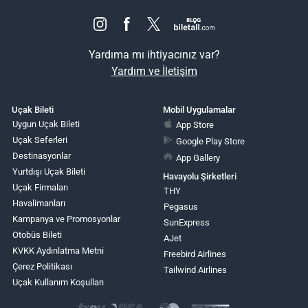
Yardıma mı ihtiyacınız var?
Yardım ve İletişim
Uçak Bileti
Mobil Uygulamalar
Uygun Uçak Bileti
App Store
Uçak Seferleri
Google Play Store
Destinasyonlar
App Gallery
Yurtdışı Uçak Bileti
Havayolu Şirketleri
Uçak Firmaları
THY
Havalimanları
Pegasus
Kampanya ve Promosyonlar
SunExpress
Otobüs Bileti
AJet
KVKK Aydınlatma Metni
Freebird Airlines
Çerez Politikası
Tailwind Airlines
Uçak Kullanım Koşulları