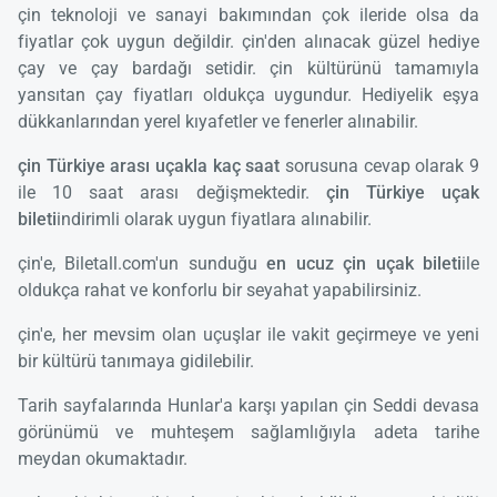
çin teknoloji ve sanayi bakımından çok ileride olsa da
fiyatlar çok uygun değildir. çin'den alınacak güzel hediye
çay ve çay bardağı setidir. çin kültürünü tamamıyla
yansıtan çay fiyatları oldukça uygundur. Hediyelik eşya
dükkanlarından yerel kıyafetler ve fenerler alınabilir.
çin Türkiye arası uçakla kaç saat
sorusuna cevap olarak 9
ile 10 saat arası değişmektedir.
çin Türkiye uçak
bileti
indirimli olarak uygun fiyatlara alınabilir.
çin'e, Biletall.com'un sunduğu
en ucuz çin uçak bileti
ile
oldukça rahat ve konforlu bir seyahat yapabilirsiniz.
çin'e, her mevsim olan uçuşlar ile vakit geçirmeye ve yeni
bir kültürü tanımaya gidilebilir.
Tarih sayfalarında Hunlar'a karşı yapılan çin Seddi devasa
görünümü ve muhteşem sağlamlığıyla adeta tarihe
meydan okumaktadır.