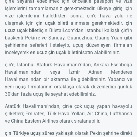
çin'e seyahat edebilmek için öncelikle pasaport ve vize
işlemlerini tamamlamanız gerekmektedir. ülkeye giriş için
vize işlemlerini hallettikten sonra, çin'e hava yolu ile
ulaşmak için
çin uçak bileti
alınması gerekmektedir
. çin
ucuz uçak bileti
için Biletall.com'dan İstanbul kalkışlı çin'in
başkenti Pekin'e ve Şangay, Guangzhou, Guang Yuan gibi
şehirlerine seferleri listeleyip, uçuş düzenleyen firmaları
inceleyerek
en ucuz çin uçak biletini
satın alabilirsiniz.
çin'e, İstanbul Atatürk Havalimanı'ndan, Ankara Esenboğa
Havalimanı'ndan veya İzmir Adnan Menderes
Havalimanı'ndan bir aktarma ile gidebilirsiniz. Yabancı ve
yerli uçuş firmalarının ortaklaşa olarak düzenlediği günlük
30'dan fazla uçuş ile seyahat edebilirsiniz.
Atatürk Havalimanı'ndan, çin'e çok uçuş yapan havayolu
şirketleri; Emirates, Türk Hava Yolları, Air China, Lufthansa
ve China Eastern Airlines olarak sıralanabilir.
çin Türkiye uçuş süresi
yaklaşık olarak Pekin şehrine direkt