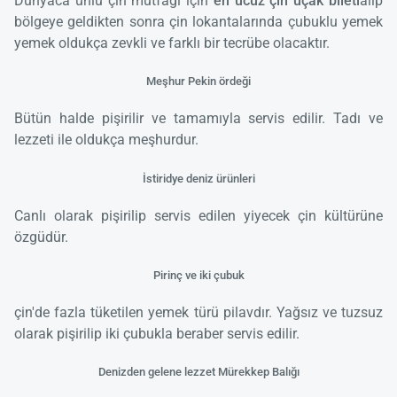
Dünyaca ünlü çin mutfağı için
en ucuz çin uçak bileti
alıp
bölgeye geldikten sonra çin lokantalarında çubuklu yemek
yemek oldukça zevkli ve farklı bir tecrübe olacaktır.
Meşhur Pekin ördeği
Bütün halde pişirilir ve tamamıyla servis edilir. Tadı ve
lezzeti ile oldukça meşhurdur.
İstiridye deniz ürünleri
Canlı olarak pişirilip servis edilen yiyecek çin kültürüne
özgüdür.
Pirinç ve iki çubuk
çin'de fazla tüketilen yemek türü pilavdır. Yağsız ve tuzsuz
olarak pişirilip iki çubukla beraber servis edilir.
Denizden gelene lezzet Mürekkep Balığı