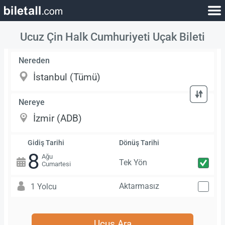
Ucuz Çin Halk Cumhuriyeti Uçak Bileti
Nereden
Nereye
Gidiş Tarihi
Dönüş Tarihi
8
Ağu
Tek Yön
Cumartesi
Aktarmasız
1 Yolcu
Uçuş Ara