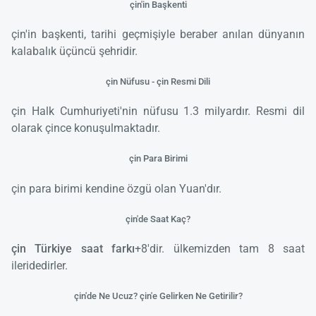
çin'in Başkenti
çin'in başkenti, tarihi geçmişiyle beraber anılan dünyanın
kalabalık üçüncü şehridir.
çin Nüfusu - çin Resmi Dili
çin Halk Cumhuriyeti'nin nüfusu 1.3 milyardır. Resmi dil
olarak çince konuşulmaktadır.
çin Para Birimi
çin para birimi kendine özgü olan Yuan'dır.
çin'de Saat Kaç?
çin
Türkiye saat farkı
+8'dir. ülkemizden tam 8 saat
ileridedirler.
çin'de Ne Ucuz? çin'e Gelirken Ne Getirilir?