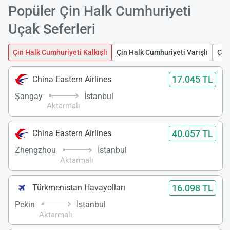
Popüler Çin Halk Cumhuriyeti
Uçak Seferleri
Çin Halk Cumhuriyeti Kalkışlı
Çin Halk Cumhuriyeti Varışlı
Çin 
17.045 TL
China Eastern Airlines
Şangay
İstanbul
Aktarmalı
40.057 TL
China Eastern Airlines
Zhengzhou
İstanbul
Aktarmalı
16.098 TL
Türkmenistan Havayolları
Pekin
İstanbul
Aktarmalı