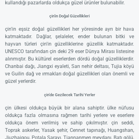
kullandığı pazarlarda oldukça güzel ürünler bulunabilir.
çin'in Doğal Güzellikleri
çin'in eşsiz doğal güzellikleri her yöresinde ayrı bir hava
katmaktadır. Dağlar, şelaleler, ender bulunan bitki ve
hayvan türleri çin'in güzelliklerine güzellik katmaktadır.
UNESCO tarafından çin deki 29 eser Dünya Mirası listesine
alınmıştır. Bu kültürel eserlerden dördü doğal güzelliklerdir.
Chanbai dağı, Jiangxi eyaleti, Sarı nehir deltası, Tujia köyü
ve Guilin dağ ve ırmakları doğal güzellikleri olan önemli ve
güzel yerlerdir.
çin'de Gezilecek Tarihi Yerler
çin ülkesi oldukça büyük bir alana sahiptir. ülke nüfusu
oldukça fazla olmasına rağmen tarihi yerlere ve eserlere
oldukça önem verilmiş ve sahip çıkılmıştır. çin seddi,
Toprak askerler, Yasak şehir, Cennet tapınağı, Huangshan,
Jiuzhaigou, Potala Sarayı, Tiannanmen meydanı, Batı gölü,