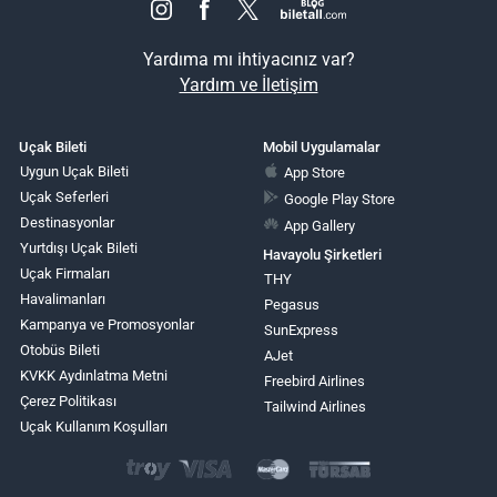
Yardıma mı ihtiyacınız var?
Yardım ve İletişim
Uçak Bileti
Mobil Uygulamalar
Uygun Uçak Bileti
App Store
Uçak Seferleri
Google Play Store
Destinasyonlar
App Gallery
Yurtdışı Uçak Bileti
Havayolu Şirketleri
Uçak Firmaları
THY
Havalimanları
Pegasus
Kampanya ve Promosyonlar
SunExpress
Otobüs Bileti
AJet
KVKK Aydınlatma Metni
Freebird Airlines
Çerez Politikası
Tailwind Airlines
Uçak Kullanım Koşulları