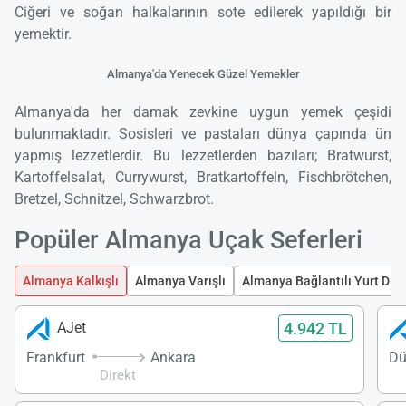
Ciğeri ve soğan halkalarının sote edilerek yapıldığı bir
yemektir.
Almanya'da Yenecek Güzel Yemekler
Almanya'da her damak zevkine uygun yemek çeşidi
bulunmaktadır. Sosisleri ve pastaları dünya çapında ün
yapmış lezzetlerdir. Bu lezzetlerden bazıları; Bratwurst,
Kartoffelsalat, Currywurst, Bratkartoffeln, Fischbrötchen,
Bretzel, Schnitzel, Schwarzbrot.
Popüler Almanya Uçak Seferleri
Almanya Kalkışlı
Almanya Varışlı
Almanya Bağlantılı Yurt Dışı
4.942 TL
AJet
Frankfurt
Ankara
Dü
Direkt