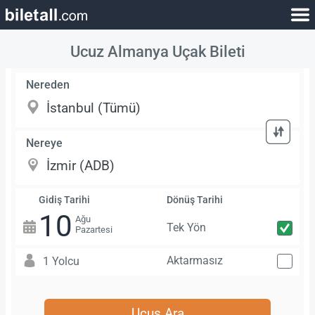
Ucuz Almanya Uçak Bileti
Nereden
Nereye
Gidiş Tarihi
Dönüş Tarihi
10
Ağu
Tek Yön
Pazartesi
Aktarmasız
1 Yolcu
Uçuş Ara