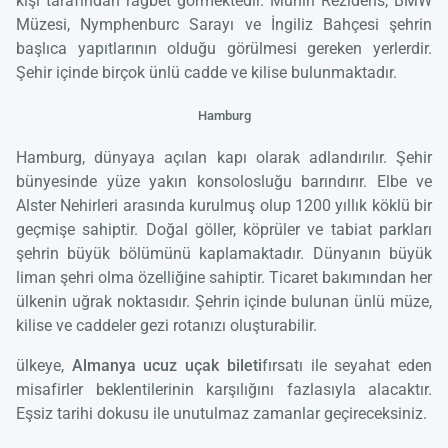
kişi tarafından rağbet görmektedir. Münih Rezidens, BMW
Müzesi, Nymphenburc Sarayı ve İngiliz Bahçesi şehrin
başlıca yapıtlarının olduğu görülmesi gereken yerlerdir.
Şehir içinde birçok ünlü cadde ve kilise bulunmaktadır.
Hamburg
Hamburg, dünyaya açılan kapı olarak adlandırılır. Şehir
bünyesinde yüze yakın konsolosluğu barındırır. Elbe ve
Alster Nehirleri arasında kurulmuş olup 1200 yıllık köklü bir
geçmişe sahiptir. Doğal göller, köprüler ve tabiat parkları
şehrin büyük bölümünü kaplamaktadır. Dünyanın büyük
liman şehri olma özelliğine sahiptir. Ticaret bakımından her
ülkenin uğrak noktasıdır. Şehrin içinde bulunan ünlü müze,
kilise ve caddeler gezi rotanızı oluşturabilir.
ülkeye,
Almanya ucuz uçak bileti
fırsatı ile seyahat eden
misafirler beklentilerinin karşılığını fazlasıyla alacaktır.
Eşsiz tarihi dokusu ile unutulmaz zamanlar geçireceksiniz.