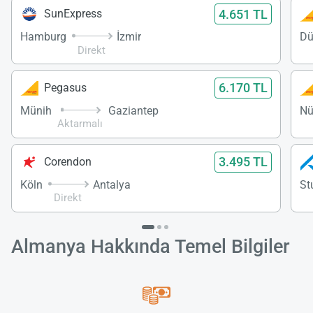
4.651 TL
SunExpress
Hamburg
İzmir
Dü
Direkt
6.170 TL
Pegasus
Münih
Gaziantep
Nü
Aktarmalı
3.495 TL
Corendon
Köln
Antalya
St
Direkt
Almanya Hakkında Temel Bilgiler